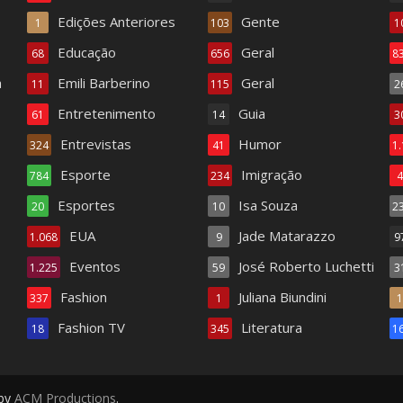
Edições Anteriores
Gente
1
103
1
Educação
Geral
68
656
8
a
Emili Barberino
Geral
11
115
2
Entretenimento
Guia
61
14
3
Entrevistas
Humor
324
41
1
Esporte
Imigração
784
234
Esportes
Isa Souza
20
10
2
EUA
Jade Matarazzo
1.068
9
9
Eventos
José Roberto Luchetti
1.225
59
3
Fashion
Juliana Biundini
337
1
Fashion TV
Literatura
18
345
1
 by
ACM Productions
.