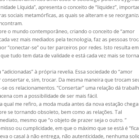
dade Líquida”, apresenta o conceito de “liquidez”, importa
uras sociais metamórficas, as quais se alteram e se reorgani
ncontram.
obre o mundo contemporâneo, criando o conceito de “amor
 cada vez mais mediados pela tecnologia, faz as pessoas tro
por “conectar-se” ou ter parceiros por redes. Isto resulta e
que tudo tem data de validade e está cada vez mais se torn
 “adicionadas” à própria revelia. Essa sociedade do “amor
er consertar e, sim, trocar. Da mesma maneira que trocam se
-se os relacionamentos. “Consertar” uma relação dá trabalh
cena com a possibilidade de ser mais fácil.
a qual me refiro, a moda muda antes da nova estação chegar
pre se tornando obsoleto, bem como as relações. Tal
ediato, mesmo que “o objeto de prazer seja o outro. ”
isso ou cumplicidade, em que o máximo que se está é “fic
 – leva o casal à não entrega, não autenticidade, nenhuma soli