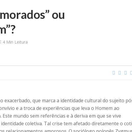
amorados” ou
m”?
4 Min Leitura
mo exacerbado, que marca a identidade cultural do sujeito pó
onvívio e a troca de experiências que leva o Homem ao
 Este mundo sem referências e à deriva em que se vive
identidade coletiva. Tal crise tem afetado diretamente o cot
nos relacionamentos amorosos. O sociólogo polonês Zygmu