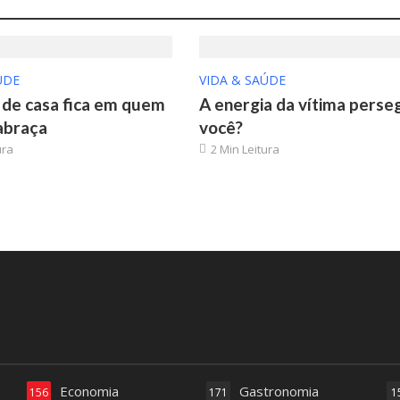
ÚDE
VIDA & SAÚDE
 de casa fica em quem
A energia da vítima perse
abraça
você?
ura
2 Min Leitura
Economia
Gastronomia
156
171
1