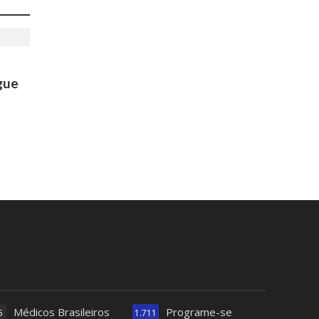
gue
Médicos Brasileiros
Programe-se
5
1.711