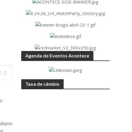
Agenda de Eventos Acontece
Taxa de câmbio
s-
idiano
nt