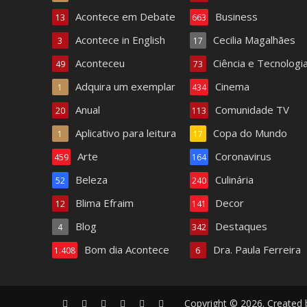
Acontece em Debate
Business
13
663
Acontece in English
Cecilia Magalhães
3
17
Aconteceu
Ciência e Tecnologi
49
73
Adquira um exemplar
Cinema
1
434
Anual
Comunidade TV
20
113
Aplicativo para leitura
Copa do Mundo
1
17
Arte
Coronavirus
459
164
Beleza
Culinária
52
240
Blima Efraim
Decor
12
141
Blog
Destaques
4
342
Bom dia Acontece
Dra. Paula Ferreira
1.408
6
Copyright © 2026. Created