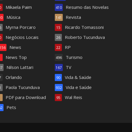
Mikaela Paim
Resumo das Novelas
0
410
Música
Revista
30
141
Myrna Porcaro
Ricardo Tomassoni
6
15
Negócios Locais
Roberto Tucunduva
0
26
News
RP
.156
22
News Top
Turismo
4
496
Nilson Lattari
TV
37
167
Orlando
Vida & Saúde
7
90
Paola Tucunduva
Vida e Saúde
1
932
PDF para Download
Wal Reis
1
95
Pets
62