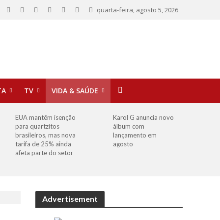
quarta-feira, agosto 5, 2026
TA
TV
VIDA & SAÚDE
EUA mantêm isenção
Karol G anuncia novo
para quartzitos
álbum com
brasileiros, mas nova
lançamento em
tarifa de 25% ainda
agosto
afeta parte do setor
Advertisement