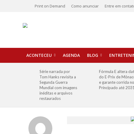
Print on Demand
Como anunciar
Entre em contat
ACONTECEU
AGENDA
BLOG
ENTRETEN
Série narrada por
Fórmula E altera da
Tom Hanks revisita a
do E-Prix de Mônac
Segunda Guerra
e garante corrida n
Mundial com imagens
Principado até 203
inéditas e arquivos
restaurados