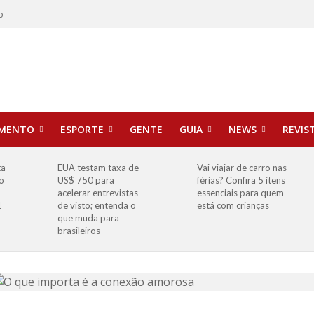
o
IMENTO
ESPORTE
GENTE
GUIA
NEWS
REVIS
ta
EUA testam taxa de
Vai viajar de carro nas
o
US$ 750 para
férias? Confira 5 itens
o
acelerar entrevistas
essenciais para quem
1
de visto; entenda o
está com crianças
que muda para
brasileiros