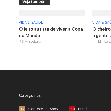
Veja também
VIDA & SAÚDE
VIDA & SA
O jeito autista de viver a Copa
O cheiro
do Mundo
a gente 
3 Min Leitura
4 Min Leit
Categorias
Acontece 20 Anos
Brasil
38
110