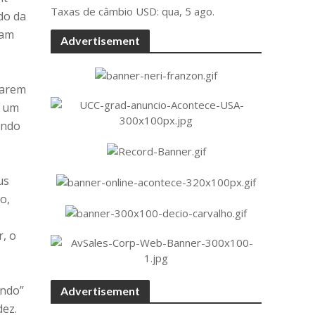
Taxas de câmbio
USD
: qua, 5 ago.
do da
zam
Advertisement
carem
m um
ando
us
o,
, o
ando”
Advertisement
dez.