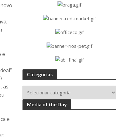
m novo
iva,
ar
e e
ideal”
Categorias
O
, as
eu
Media of the Day
sca e
r.