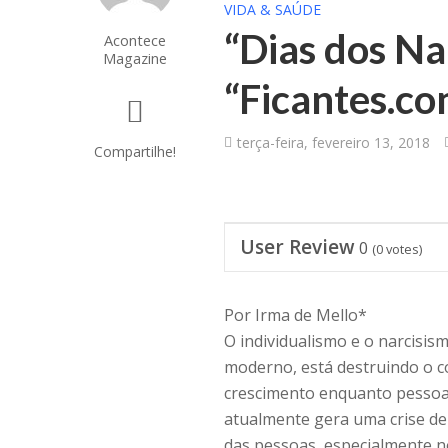
VIDA & SAÚDE
“Dias dos N
Acontece
Magazine
“Ficantes.co
terça-feira, fevereiro 13, 2018
Compartilhe!
User Review
0
(
0
votes)
Por Irma de Mello*
O individualismo e o narcisis
moderno, está destruindo o c
crescimento enquanto pessoa.
atualmente gera uma crise de 
das pessoas, especialmente 