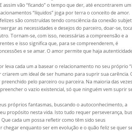
 E assim vão “ficando” o tempo que der, até encontrarem u
elacionamentos “líquidos” joga por terra o conceito de amor.
elizes são construídas tendo consciência da conexão subjet
enxergar as necessidades e desejos do parceiro, doar-se, toc
utro. Tornam-se, com isso, necessárias a compreensão e a
erentes e isso significa que, para se compreenderem, é
concessões e se amar. O amor permite que haja autenticidad
or leva cada um a basear o relacionamento no seu próprio “
 criarem um ideal de ser humano para suprir sua carência. 
preenchido pelo parceiro ou parceira. Na maioria das vezes
 preencher o vazio existencial, só que ninguém vem suprir s
eus próprios fantasmas, buscando o autoconhecimento, a
seu propósito nesta vida. Isto tudo requer perseverança, bu
a. Que cada um possa refletir como têm sido seus
 chegar enquanto ser em evolução e o quão feliz se quer se