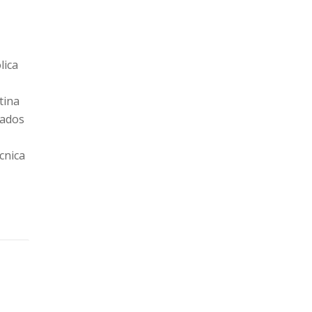
lica
tina
tados
cnica