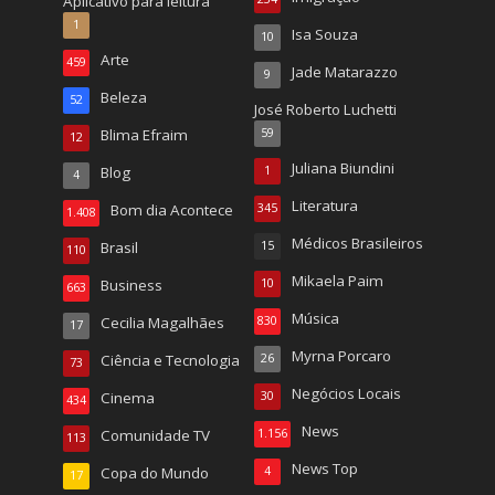
Aplicativo para leitura
1
Isa Souza
10
Arte
459
Jade Matarazzo
9
Beleza
52
José Roberto Luchetti
Blima Efraim
59
12
Juliana Biundini
Blog
1
4
Literatura
Bom dia Acontece
345
1.408
Médicos Brasileiros
Brasil
15
110
Mikaela Paim
Business
10
663
Música
Cecilia Magalhães
830
17
Myrna Porcaro
Ciência e Tecnologia
26
73
Negócios Locais
Cinema
30
434
News
Comunidade TV
1.156
113
News Top
Copa do Mundo
4
17