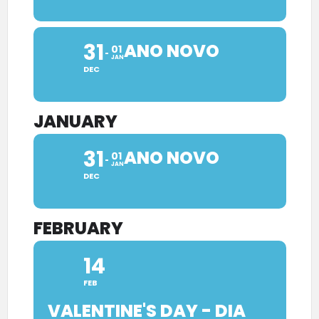
31
ANO NOVO
01
JAN
DEC
JANUARY
31
ANO NOVO
01
JAN
DEC
FEBRUARY
14
FEB
VALENTINE'S DAY - DIA