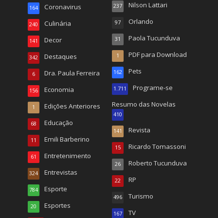
Nilson Lattari
Coronavirus
237
164
Orlando
Culinária
97
240
Paola Tucunduva
Decor
31
141
PDF para Download
Destaques
1
342
Pets
Dra. Paula Ferreira
162
6
Programe-se
Economia
1.711
156
Resumo das Novelas
Edições Anteriores
1
410
Educação
68
Revista
141
Emili Barberino
11
Ricardo Tomassoni
15
Entretenimento
61
Roberto Tucunduva
26
Entrevistas
324
RP
22
Esporte
784
Turismo
496
Esportes
20
TV
167