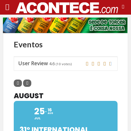
Eventos
User Review
4.6
(
10
votes)
AUGUST
25
16
AUG
JUL
31º INTERNATIONAL