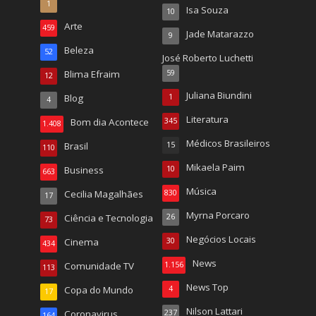
1
Isa Souza
10
Arte
459
Jade Matarazzo
9
Beleza
52
José Roberto Luchetti
Blima Efraim
59
12
Juliana Biundini
Blog
1
4
Literatura
Bom dia Acontece
345
1.408
Médicos Brasileiros
Brasil
15
110
Mikaela Paim
Business
10
663
Música
Cecilia Magalhães
830
17
Myrna Porcaro
Ciência e Tecnologia
26
73
Negócios Locais
Cinema
30
434
News
Comunidade TV
1.156
113
News Top
Copa do Mundo
4
17
Nilson Lattari
Coronavirus
237
164