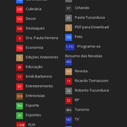
Orlando
Culinária
97
240
Paola Tucunduva
Decor
31
141
PDF para Download
Destaques
1
342
Pets
Dra. Paula Ferreira
162
6
Programe-se
Economia
1.711
156
Resumo das Novelas
Edições Anteriores
1
410
Educação
68
Revista
141
Emili Barberino
11
Ricardo Tomassoni
15
Entretenimento
61
Roberto Tucunduva
26
Entrevistas
324
RP
22
Esporte
784
Turismo
496
Esportes
20
TV
167
EUA
1.068