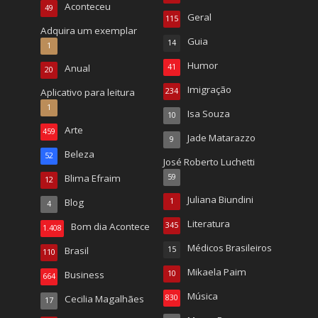
Aconteceu
49
Geral
115
Adquira um exemplar
Guia
14
1
Humor
Anual
41
20
Imigração
Aplicativo para leitura
234
1
Isa Souza
10
Arte
459
Jade Matarazzo
9
Beleza
52
José Roberto Luchetti
Blima Efraim
59
12
Juliana Biundini
Blog
1
4
Literatura
Bom dia Acontece
345
1.408
Médicos Brasileiros
Brasil
15
110
Mikaela Paim
Business
10
664
Música
Cecilia Magalhães
830
17