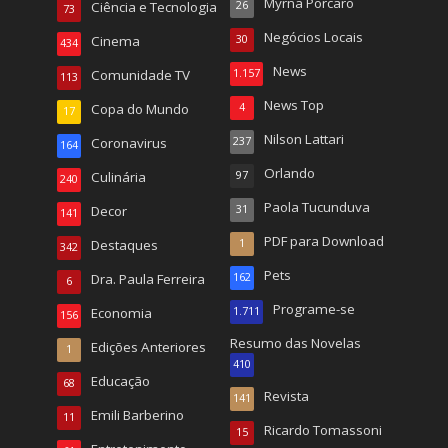
Myrna Porcaro
Ciência e Tecnologia
26
73
Negócios Locais
Cinema
30
434
News
Comunidade TV
1.157
113
News Top
Copa do Mundo
4
17
Nilson Lattari
Coronavirus
237
164
Orlando
Culinária
97
240
Paola Tucunduva
Decor
31
141
PDF para Download
Destaques
1
342
Pets
Dra. Paula Ferreira
162
6
Programe-se
Economia
1.711
156
Resumo das Novelas
Edições Anteriores
1
410
Educação
68
Revista
141
Emili Barberino
11
Ricardo Tomassoni
15