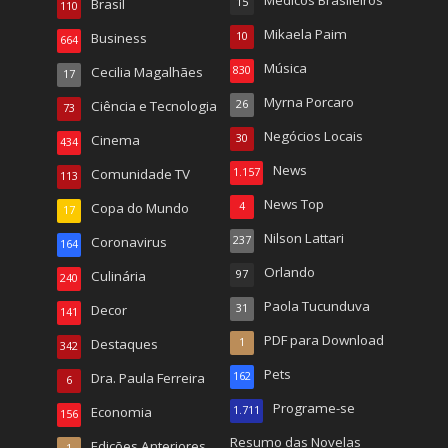
Brasil
15
110
Mikaela Paim
Business
10
664
Música
Cecilia Magalhães
830
17
Myrna Porcaro
Ciência e Tecnologia
26
73
Negócios Locais
Cinema
30
434
News
Comunidade TV
1.157
113
News Top
Copa do Mundo
4
17
Nilson Lattari
Coronavirus
237
164
Orlando
Culinária
97
240
Paola Tucunduva
Decor
31
141
PDF para Download
Destaques
1
342
Pets
Dra. Paula Ferreira
162
6
Programe-se
Economia
1.711
156
Resumo das Novelas
Edições Anteriores
1