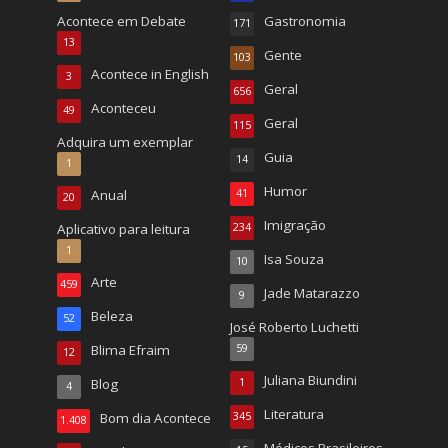
Acontece em Debate
Gastronomia
171
13
Gente
103
Acontece in English
3
Geral
656
Aconteceu
49
Geral
115
Adquira um exemplar
Guia
14
1
Humor
Anual
41
20
Imigração
Aplicativo para leitura
234
1
Isa Souza
10
Arte
459
Jade Matarazzo
9
Beleza
52
José Roberto Luchetti
Blima Efraim
59
12
Juliana Biundini
Blog
1
4
Literatura
Bom dia Acontece
345
1.408
Médicos Brasileiros