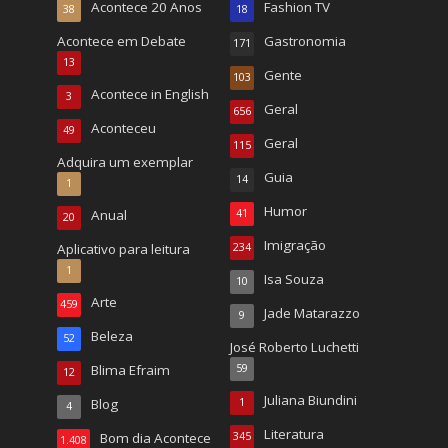
Acontece 20 Anos
Fashion TV
38
18
Acontece em Debate
Gastronomia
171
13
Gente
103
Acontece in English
3
Geral
656
Aconteceu
49
Geral
115
Adquira um exemplar
Guia
14
1
Humor
Anual
41
20
Imigração
Aplicativo para leitura
234
1
Isa Souza
10
Arte
459
Jade Matarazzo
9
Beleza
52
José Roberto Luchetti
Blima Efraim
59
12
Juliana Biundini
Blog
1
4
Literatura
Bom dia Acontece
345
1.408