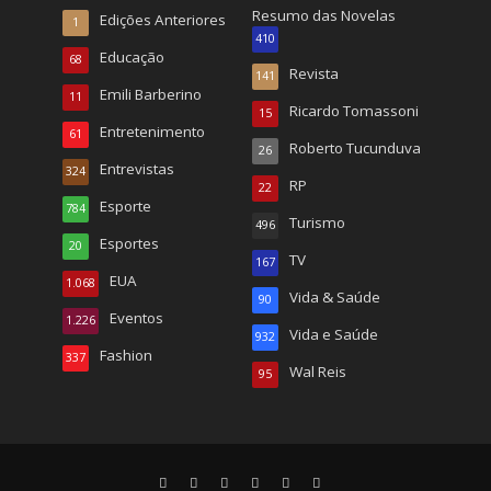
Resumo das Novelas
Edições Anteriores
1
410
Educação
68
Revista
141
Emili Barberino
11
Ricardo Tomassoni
15
Entretenimento
61
Roberto Tucunduva
26
Entrevistas
324
RP
22
Esporte
784
Turismo
496
Esportes
20
TV
167
EUA
1.068
Vida & Saúde
90
Eventos
1.226
Vida e Saúde
932
Fashion
337
Wal Reis
95