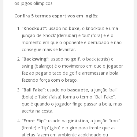
os jogos olímpicos.
Confira 5 termos esportivos em inglês:
“Knockout”:
usado no
boxe
, o knockout é uma
junção de ‘knock’ (derrubar) e ‘out’ (fora) e é o
momento em que o oponente é derrubado e não
consegue mais se levantar.
“Backswing”:
usado no
golf
, o back (atrás) e
swing (balanço) é o movimento em que o jogador
faz ao pegar o taco de golf e arremessar a bola,
fazendo força com o braço.
“Ball Fake”:
usado no
basquete
, a junção ‘ball’
(bola) e ‘fake’ (falsa) forma o termo “Ball Fake”,
que é quando o jogador finge passar a bola, mas
acerta na cesta.
“Front Flip”:
usado na
ginástica
, a junção ‘front’
(frente) e ‘flip’ (giro) é o giro para frente que as
atletas fazem em ambiente acolchoado ou