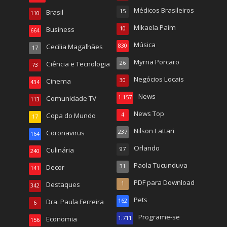
Médicos Brasileiros
Brasil
15
110
Mikaela Paim
Business
10
664
Música
Cecilia Magalhães
830
17
Myrna Porcaro
Ciência e Tecnologia
26
73
Negócios Locais
Cinema
30
434
News
Comunidade TV
1.157
113
News Top
Copa do Mundo
4
17
Nilson Lattari
Coronavirus
237
164
Orlando
Culinária
97
240
Paola Tucunduva
Decor
31
141
PDF para Download
Destaques
1
342
Pets
Dra. Paula Ferreira
162
6
Programe-se
Economia
1.711
156