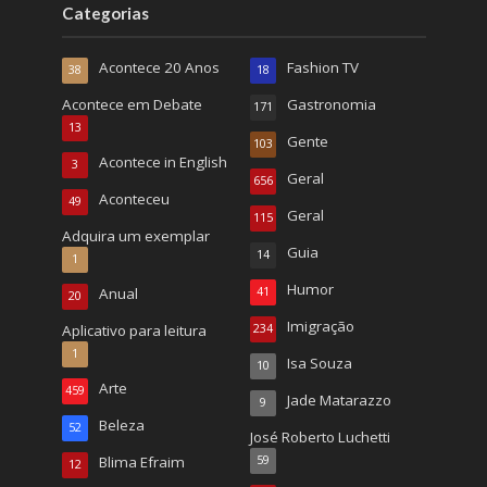
Categorias
Acontece 20 Anos
Fashion TV
38
18
Acontece em Debate
Gastronomia
171
13
Gente
103
Acontece in English
3
Geral
656
Aconteceu
49
Geral
115
Adquira um exemplar
Guia
14
1
Humor
Anual
41
20
Imigração
Aplicativo para leitura
234
1
Isa Souza
10
Arte
459
Jade Matarazzo
9
Beleza
52
José Roberto Luchetti
Blima Efraim
59
12