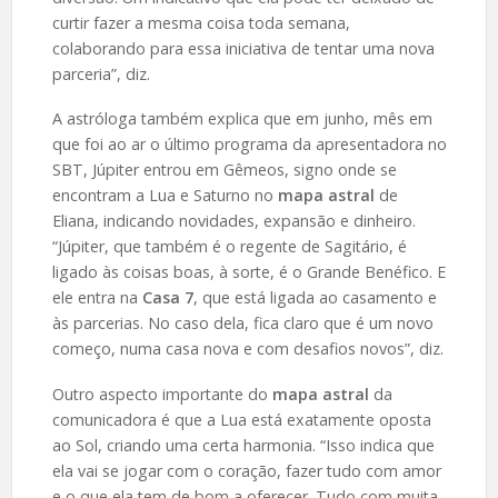
curtir fazer a mesma coisa toda semana,
colaborando para essa iniciativa de tentar uma nova
parceria”, diz.
A astróloga também explica que em junho, mês em
que foi ao ar o último programa da apresentadora no
SBT, Júpiter entrou em Gêmeos, signo onde se
encontram a Lua e Saturno no
mapa astral
de
Eliana, indicando novidades, expansão e dinheiro.
“Júpiter, que também é o regente de Sagitário, é
ligado às coisas boas, à sorte, é o Grande Benéfico. E
ele entra na
Casa 7
, que está ligada ao casamento e
às parcerias. No caso dela, fica claro que é um novo
começo, numa casa nova e com desafios novos”, diz.
Outro aspecto importante do
mapa astral
da
comunicadora é que a Lua está exatamente oposta
ao Sol, criando uma certa harmonia. “Isso indica que
ela vai se jogar com o coração, fazer tudo com amor
e o que ela tem de bom a oferecer. Tudo com muita