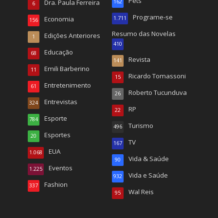
Pets
Dra. Paula Ferreira
162
6
Programe-se
Economia
1.711
156
Resumo das Novelas
Edições Anteriores
1
410
Educação
68
Revista
141
Emili Barberino
11
Ricardo Tomassoni
15
Entretenimento
61
Roberto Tucunduva
26
Entrevistas
324
RP
22
Esporte
784
Turismo
496
Esportes
20
TV
167
EUA
1.068
Vida & Saúde
90
Eventos
1.225
Vida e Saúde
932
Fashion
337
Wal Reis
95