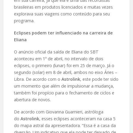
em sua carreira, já que ela é uma das recordistas
brasileiras em produtos licenciados e muitas vezes
explorava suas viagens como conteúdo para seu
programa.
Eclipses podem ter influenciado na carreira de
Eliana
O anúncio oficial da saída de Eliana do SBT
aconteceu em 1º de abril, no intervalo de dois
eclipses, o primeiro (lunar) foi em 25 de março. Já o
segundo (solar) em 8 de abril, ambos no eixo Áries –
Libra. De acordo com o
Astrolink
, este pode ter sido
um momento que além de impulsionar a mudança,
também foi propício para o fechamento de ciclos e
abertura de novos.
De acordo com Giovanna Guarnieri, astróloga
do
Astrolink
, esses eclipses aconteceram na casa 5
do mapa astral da apresentadora. “Essa é a casa da
diversão. Um indicativo que ela pode ter deixado de