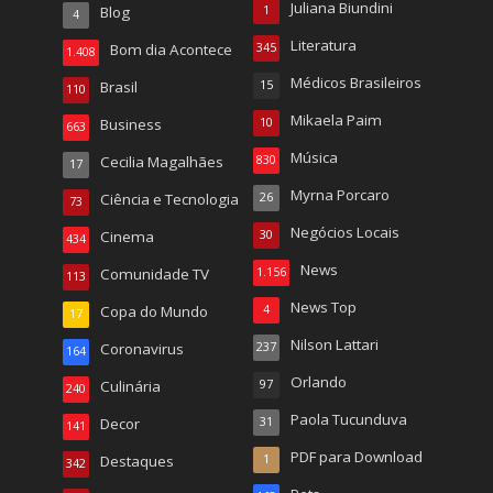
Juliana Biundini
Blog
1
4
Literatura
Bom dia Acontece
345
1.408
Médicos Brasileiros
Brasil
15
110
Mikaela Paim
Business
10
663
Música
Cecilia Magalhães
830
17
Myrna Porcaro
Ciência e Tecnologia
26
73
Negócios Locais
Cinema
30
434
News
Comunidade TV
1.156
113
News Top
Copa do Mundo
4
17
Nilson Lattari
Coronavirus
237
164
Orlando
Culinária
97
240
Paola Tucunduva
Decor
31
141
PDF para Download
Destaques
1
342