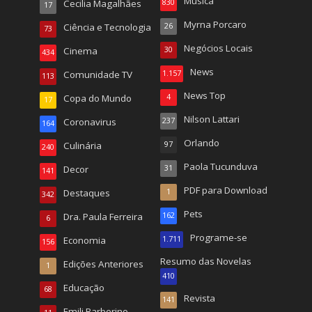
Música
Cecilia Magalhães
830
17
Myrna Porcaro
Ciência e Tecnologia
26
73
Negócios Locais
Cinema
30
434
News
Comunidade TV
1.157
113
News Top
Copa do Mundo
4
17
Nilson Lattari
Coronavirus
237
164
Orlando
Culinária
97
240
Paola Tucunduva
Decor
31
141
PDF para Download
Destaques
1
342
Pets
Dra. Paula Ferreira
162
6
Programe-se
Economia
1.711
156
Resumo das Novelas
Edições Anteriores
1
410
Educação
68
Revista
141
Emili Barberino