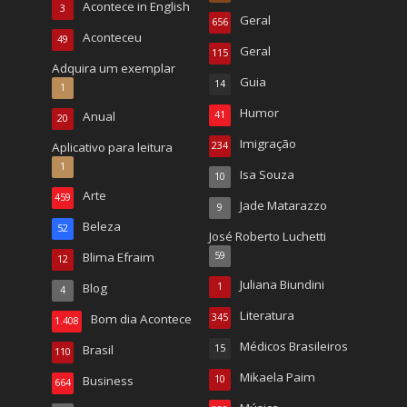
Acontece in English
3
Geral
656
Aconteceu
49
Geral
115
Adquira um exemplar
Guia
14
1
Humor
Anual
41
20
Imigração
Aplicativo para leitura
234
1
Isa Souza
10
Arte
459
Jade Matarazzo
9
Beleza
52
José Roberto Luchetti
Blima Efraim
59
12
Juliana Biundini
Blog
1
4
Literatura
Bom dia Acontece
345
1.408
Médicos Brasileiros
Brasil
15
110
Mikaela Paim
Business
10
664