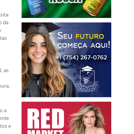
sita
o da
o
tas
, as
oura,
o a
ente
tos e