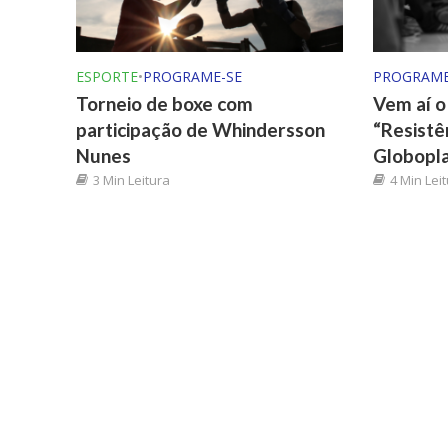
ESPORTE
•
PROGRAME-SE
PROGRAME
Torneio de boxe com
Vem aí 
participação de Whindersson
“Resistê
Nunes
Globopl
3 Min Leitura
4 Min Lei