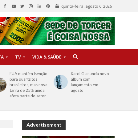
quinta-feira, agosto 6, 2026
TA
TV
VIDA & SAÚDE
EUA mantêm isenção
Karol G anuncia novo
para quartzitos
álbum com
brasileiros, mas nova
lançamento em
tarifa de 25% ainda
agosto
afeta parte do setor
Advertisement