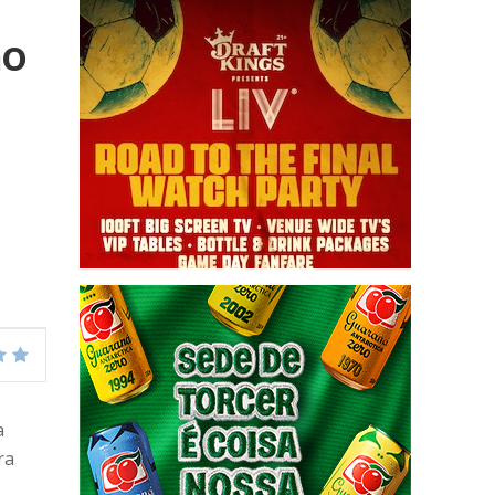
ão
a
ra