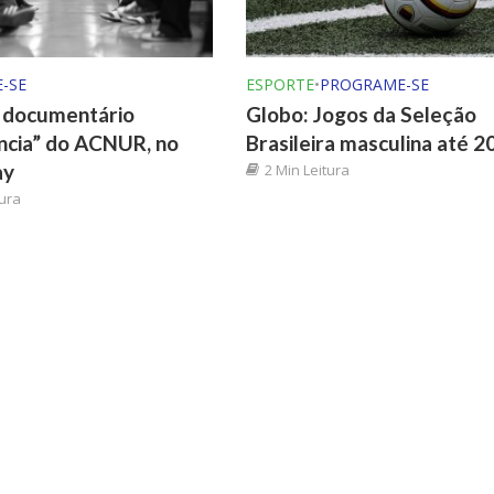
-SE
ESPORTE
•
PROGRAME-SE
o documentário
Globo: Jogos da Seleção
ncia” do ACNUR, no
Brasileira masculina até 2
ay
2 Min Leitura
tura