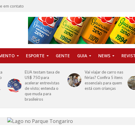
re em contato
IMENTO
ESPORTE
GENTE
GUIA
NEWS
REVIS
ta
EUA testam taxa de
Vai viajar de carro nas
o
US$ 750 para
férias? Confira 5 itens
o
acelerar entrevistas
essenciais para quem
1
de visto; entenda o
está com crianças
que muda para
brasileiros