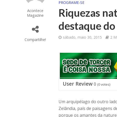
PROGRAME-SE
Riquezas nat
Acontece
Magazine
destaque do 
sábado, maio 30, 2015
2 M
Compartilhe!
User Review
0
(
0
votes)
Um arquipélago do outro lado 
Zelândia, país de paisagens 
porque os amantes da naturez