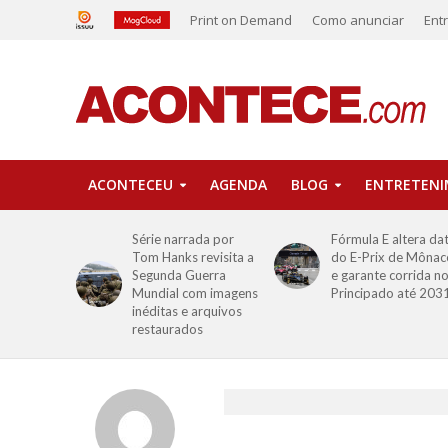
Print on Demand
Como anunciar
Ent
ACONTECEU
AGENDA
BLOG
ENTRETEN
Série narrada por
Fórmula E altera da
Tom Hanks revisita a
do E-Prix de Mônac
Segunda Guerra
e garante corrida n
Mundial com imagens
Principado até 203
inéditas e arquivos
restaurados