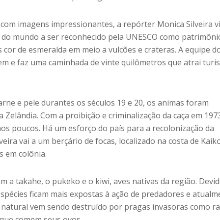
o com imagens impressionantes, a repórter Monica Silveira vi
e do mundo a ser reconhecido pela UNESCO como patrimôni
 cor de esmeralda em meio a vulcões e crateras. A equipe d
m e faz uma caminhada de vinte quilômetros que atrai turis
rne e pele durantes os séculos 19 e 20, os animas foram
 Zelândia. Com a proibição e criminalização da caça em 1973
os poucos. Há um esforço do país para a recolonização da
veira vai a um berçário de focas, localizado na costa de Kaik
s em colônia.
a takahe, o pukeko e o kiwi, aves nativas da região. Devid
espécies ficam mais expostas à ação de predadores e atualm
 natural vem sendo destruído por pragas invasoras como ra
 que comem seus ovos.