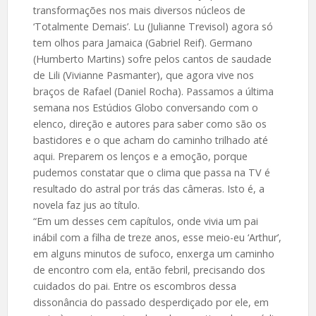
transformações nos mais diversos núcleos de
‘Totalmente Demais’. Lu (Julianne Trevisol) agora só
tem olhos para Jamaica (Gabriel Reif). Germano
(Humberto Martins) sofre pelos cantos de saudade
de Lili (Vivianne Pasmanter), que agora vive nos
braços de Rafael (Daniel Rocha). Passamos a última
semana nos Estúdios Globo conversando com o
elenco, direção e autores para saber como são os
bastidores e o que acham do caminho trilhado até
aqui. Preparem os lenços e a emoção, porque
pudemos constatar que o clima que passa na TV é
resultado do astral por trás das câmeras. Isto é, a
novela faz jus ao título.
“Em um desses cem capítulos, onde vivia um pai
inábil com a filha de treze anos, esse meio-eu ‘Arthur’,
em alguns minutos de sufoco, enxerga um caminho
de encontro com ela, então febril, precisando dos
cuidados do pai. Entre os escombros dessa
dissonância do passado desperdiçado por ele, em