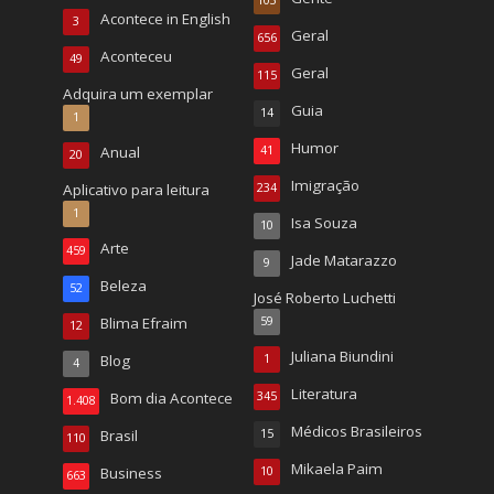
103
Acontece in English
3
Geral
656
Aconteceu
49
Geral
115
Adquira um exemplar
Guia
14
1
Humor
Anual
41
20
Imigração
Aplicativo para leitura
234
1
Isa Souza
10
Arte
459
Jade Matarazzo
9
Beleza
52
José Roberto Luchetti
Blima Efraim
59
12
Juliana Biundini
Blog
1
4
Literatura
Bom dia Acontece
345
1.408
Médicos Brasileiros
Brasil
15
110
Mikaela Paim
Business
10
663