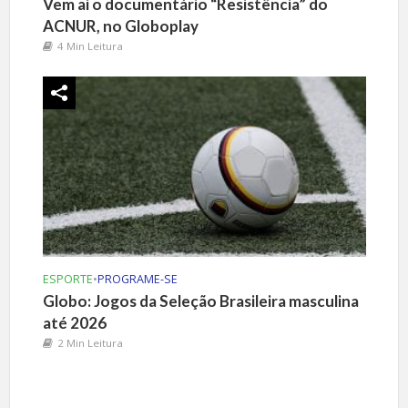
Vem aí o documentário “Resistência” do
ACNUR, no Globoplay
4 Min Leitura
ESPORTE
•
PROGRAME-SE
Globo: Jogos da Seleção Brasileira masculina
até 2026
2 Min Leitura