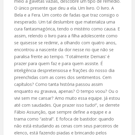
meio à gavetas vazias, descobre um tipo de remédio.
O único presente que deu a ela. Um livro. O livro. A
Bela e a Fera. Um conto de fadas que traz consigo o
inesperado. Um tal deslumbre que materializa uma
cura fantasmagórica, tendo o mistério como causa. E
assim, relendo o livro para a filha adolescente como
se quisesse se redimir, a olhando com quatro anos,
encontrou a nascente da dor nesse rio que não se
paralisa frente ao tempo. ‘Totalmente Demais’ é
prazer para quem faz e para quem assiste. É
inteligência despretensiosa e frações do nosso dia
preenchidas com as cores dos sentimentos. Cem
capítulos? Como tanta história passou assim
enquanto eu gravava, apenas? O tempo voou? Ou o
vivi sem me cansar? Amo muito essa equipe. Já estou
até com saudades. Que prazer isso tudo!”, se derrete
Fábio Assunção, que sempre define a equipe e a
trama como “astral”. E fofoca de bastidor: quando
não está estudando as cenas com seus parceiros de
elenco, está fazendo piadas e brincando pelos