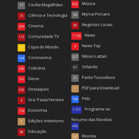
Música
Cecilia Magalhães
830
17
Myrna Porcaro
Ciência e Tecnologia
26
73
Negócios Locais
Cinema
30
434
News
Comunidade TV
1.156
113
News Top
Copa do Mundo
4
17
Nilson Lattari
Coronavirus
237
164
Orlando
Culinária
97
240
Paola Tucunduva
Decor
31
141
PDF para Download
Destaques
1
342
Pets
Dra. Paula Ferreira
162
6
Programe-se
Economia
1.711
156
Resumo das Novelas
Edições Anteriores
1
410
Educação
68
Revista
141