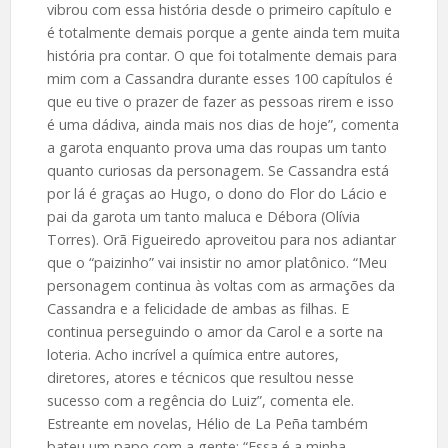
vibrou com essa história desde o primeiro capítulo e
é totalmente demais porque a gente ainda tem muita
história pra contar. O que foi totalmente demais para
mim com a Cassandra durante esses 100 capítulos é
que eu tive o prazer de fazer as pessoas rirem e isso
é uma dádiva, ainda mais nos dias de hoje”, comenta
a garota enquanto prova uma das roupas um tanto
quanto curiosas da personagem. Se Cassandra está
por lá é graças ao Hugo, o dono do Flor do Lácio e
pai da garota um tanto maluca e Débora (Olívia
Torres). Orã Figueiredo aproveitou para nos adiantar
que o “paizinho” vai insistir no amor platônico. “Meu
personagem continua às voltas com as armações da
Cassandra e a felicidade de ambas as filhas. E
continua perseguindo o amor da Carol e a sorte na
loteria. Acho incrível a química entre autores,
diretores, atores e técnicos que resultou nesse
sucesso com a regência do Luiz”, comenta ele.
Estreante em novelas, Hélio de La Peña também
bateu um papo com a gente: “Essa é a minha