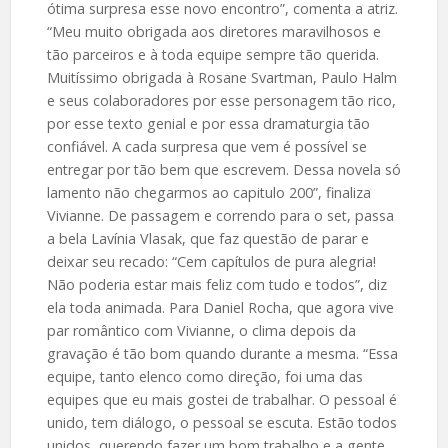
ótima surpresa esse novo encontro”, comenta a atriz.
“Meu muito obrigada aos diretores maravilhosos e
tão parceiros e à toda equipe sempre tão querida.
Muitíssimo obrigada à Rosane Svartman, Paulo Halm
e seus colaboradores por esse personagem tão rico,
por esse texto genial e por essa dramaturgia tão
confiável. A cada surpresa que vem é possível se
entregar por tão bem que escrevem. Dessa novela só
lamento não chegarmos ao capitulo 200”, finaliza
Vivianne. De passagem e correndo para o set, passa
a bela Lavínia Vlasak, que faz questão de parar e
deixar seu recado: “Cem capítulos de pura alegria!
Não poderia estar mais feliz com tudo e todos”, diz
ela toda animada. Para Daniel Rocha, que agora vive
par romântico com Vivianne, o clima depois da
gravação é tão bom quando durante a mesma. “Essa
equipe, tanto elenco como direção, foi uma das
equipes que eu mais gostei de trabalhar. O pessoal é
unido, tem diálogo, o pessoal se escuta. Estão todos
unidos, querendo fazer um bom trabalho e a gente