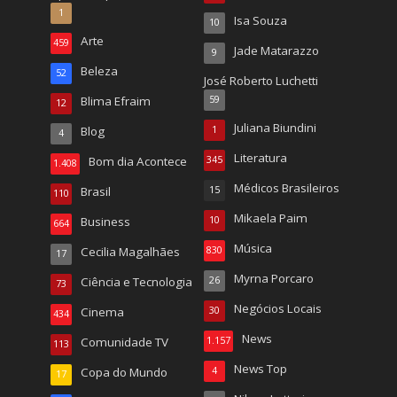
1
Isa Souza
10
Arte
459
Jade Matarazzo
9
Beleza
52
José Roberto Luchetti
Blima Efraim
59
12
Juliana Biundini
Blog
1
4
Literatura
Bom dia Acontece
345
1.408
Médicos Brasileiros
Brasil
15
110
Mikaela Paim
Business
10
664
Música
Cecilia Magalhães
830
17
Myrna Porcaro
Ciência e Tecnologia
26
73
Negócios Locais
Cinema
30
434
News
Comunidade TV
1.157
113
News Top
Copa do Mundo
4
17