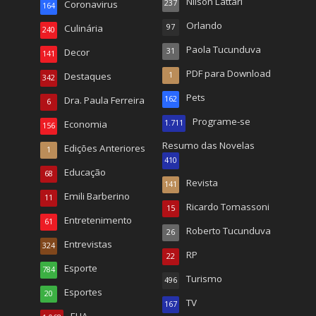
Nilson Lattari
Coronavirus
237
164
Orlando
Culinária
97
240
Paola Tucunduva
Decor
31
141
PDF para Download
Destaques
1
342
Pets
Dra. Paula Ferreira
162
6
Programe-se
Economia
1.711
156
Resumo das Novelas
Edições Anteriores
1
410
Educação
68
Revista
141
Emili Barberino
11
Ricardo Tomassoni
15
Entretenimento
61
Roberto Tucunduva
26
Entrevistas
324
RP
22
Esporte
784
Turismo
496
Esportes
20
TV
167