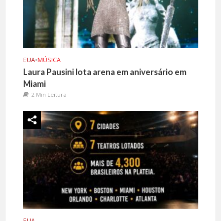
EUA
•
MÚSICA
Laura Pausini lota arena em aniversário em
Miami
2 Min Leitura
EUA