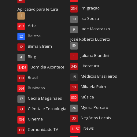
Imigração
Aplicativo para leitura
234
1
Isa Souza
10
Arte
459
Jade Matarazzo
9
Beleza
52
José Roberto Luchetti
Blima Efraim
59
12
Juliana Biundini
Blog
1
4
Literatura
Bom dia Acontece
345
1.408
Médicos Brasileiros
Brasil
15
110
Mikaela Paim
Business
10
664
Música
Cecilia Magalhães
830
17
Myrna Porcaro
Ciência e Tecnologia
26
73
Negócios Locais
Cinema
30
434
News
Comunidade TV
1.157
113