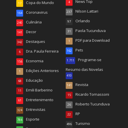
News Top
Copa do Mundo
4
17
Nilson Lattari
Coronavirus
237
164
Orlando
Culinária
97
240
Paola Tucunduva
Decor
31
141
PDF para Download
Destaques
1
342
Pets
Dra. Paula Ferreira
162
6
Programe-se
Economia
1.711
156
Resumo das Novelas
Edições Anteriores
1
410
Educação
68
Revista
141
Emili Barberino
11
Ricardo Tomassoni
15
Entretenimento
61
Roberto Tucunduva
26
Entrevistas
324
RP
22
Esporte
784
Turismo
496