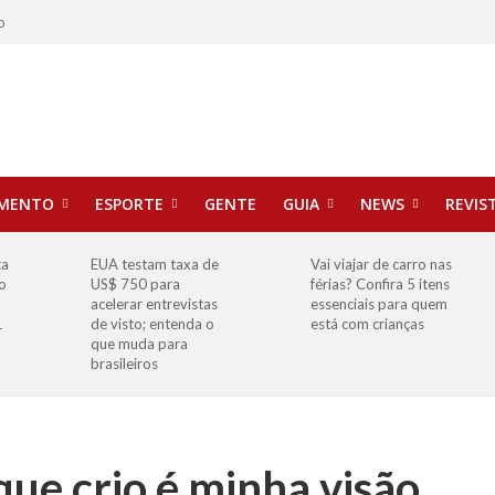
o
IMENTO
ESPORTE
GENTE
GUIA
NEWS
REVIS
ta
EUA testam taxa de
Vai viajar de carro nas
o
US$ 750 para
férias? Confira 5 itens
o
acelerar entrevistas
essenciais para quem
1
de visto; entenda o
está com crianças
que muda para
brasileiros
que crio é minha visão