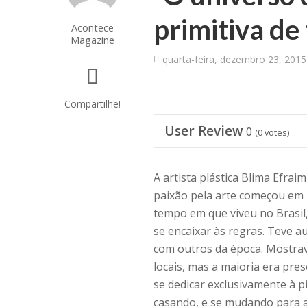
primitiva de
Acontece
Magazine
quarta-feira, dezembro 23, 2015
Compartilhe!
User Review
0
(
0
votes)
A artista plástica Blima Efrai
paixão pela arte começou em 
tempo em que viveu no Brasil
se encaixar às regras. Teve a
com outros da época. Mostrav
locais, mas a maioria era pr
se dedicar exclusivamente à p
casando, e se mudando para a 