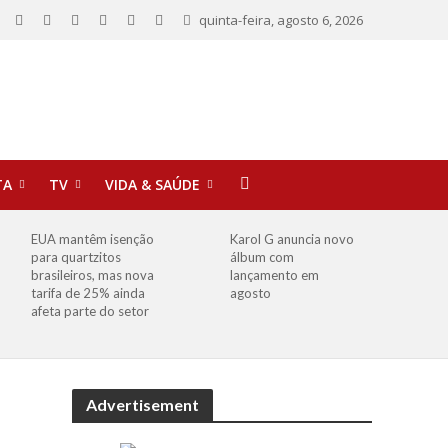
quinta-feira, agosto 6, 2026
TA
TV
VIDA & SAÚDE
EUA mantêm isenção
Karol G anuncia novo
para quartzitos
álbum com
brasileiros, mas nova
lançamento em
tarifa de 25% ainda
agosto
afeta parte do setor
Advertisement