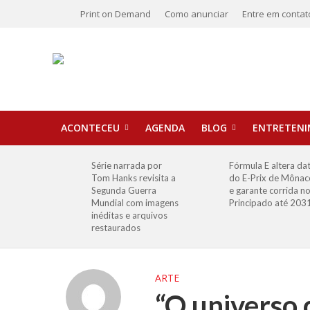
Print on Demand
Como anunciar
Entre em contat
ACONTECEU
AGENDA
BLOG
ENTRETEN
Série narrada por
Fórmula E altera da
Tom Hanks revisita a
do E-Prix de Mônac
Segunda Guerra
e garante corrida n
Mundial com imagens
Principado até 203
inéditas e arquivos
restaurados
ARTE
“O universo 