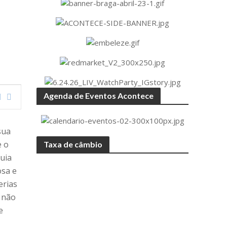
Agenda de Eventos Acontece
sua
e o
Taxa de câmbio
guia
osa e
erias
e não
e