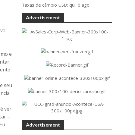
Taxas de câmbio
USD
: qui, 6 ago.
Advertisement
ava
ismo e
ntar.
mente
ue seu
ência
 é ver
tar –
 Eu
Advertisement