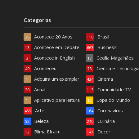
Categorias
Acontece 20 Anos
Brasil
38
110
Acontece em Debate
Business
13
663
Acontece in English
Cecilia Magalhães
3
17
Aconteceu
Ciência e Tecnologi
49
73
Adquira um exemplar
Cinema
1
434
Anual
Comunidade TV
20
113
Aplicativo para leitura
Copa do Mundo
1
17
Arte
Coronavirus
459
164
Beleza
Culinária
52
240
Blima Efraim
Decor
12
141