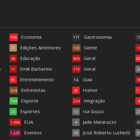
Economia
Gastronomia
156
171
1
Edições Anteriores
Gente
1
103
1
Educação
Geral
68
656
8
a
Emili Barberino
Geral
11
115
2
Entretenimento
Guia
61
14
3
Entrevistas
Humor
324
41
1
Esporte
Imigração
784
234
Esportes
Isa Souza
20
10
2
EUA
Jade Matarazzo
1.068
9
9
Eventos
José Roberto Luchetti
1.225
59
3