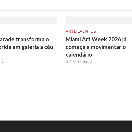
ARTE
•
EVENTOS
arade transforma o
Miami Art Week 2026 já
órida em galeria a céu
começa a movimentar o
calendário
ura
2 Min Leitura