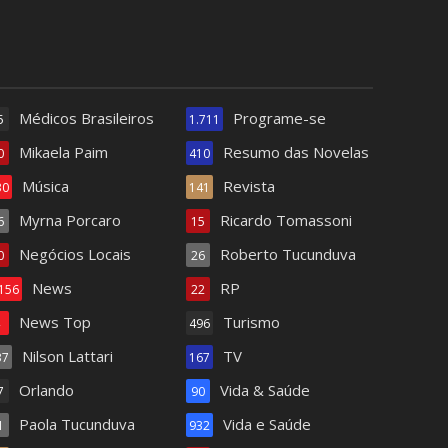
Médicos Brasileiros
Programe-se
5
1.711
Mikaela Paim
Resumo das Novelas
0
410
Música
Revista
30
141
Myrna Porcaro
Ricardo Tomassoni
6
15
Negócios Locais
Roberto Tucunduva
0
26
News
RP
.156
22
News Top
Turismo
4
496
Nilson Lattari
TV
37
167
Orlando
Vida & Saúde
7
90
Paola Tucunduva
Vida e Saúde
1
932