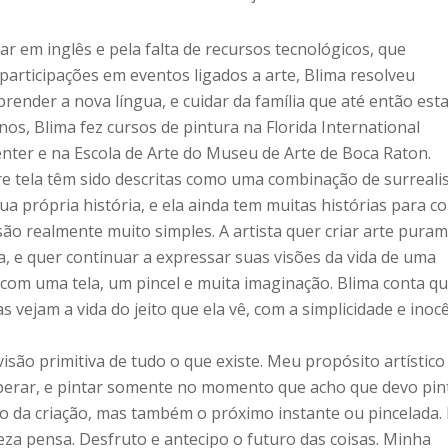
ar em inglês e pela falta de recursos tecnológicos, que
 participações em eventos ligados a arte, Blima resolveu
prender a nova língua, e cuidar da família que até então est
os, Blima fez cursos de pintura na Florida International
enter e na Escola de Arte do Museu de Arte de Boca Raton.
bre tela têm sido descritas como uma combinação de surreal
ua própria história, e ela ainda tem muitas histórias para co
são realmente muito simples. A artista quer criar arte pura
, e quer continuar a expressar suas visões da vida de uma
 com uma tela, um pincel e muita imaginação. Blima conta q
 vejam a vida do jeito que ela vê, com a simplicidade e inoc
isão primitiva de tudo o que existe. Meu propósito artístico
perar, e pintar somente no momento que acho que devo pin
 da criação, mas também o próximo instante ou pincelada.
eza pensa. Desfruto e antecipo o futuro das coisas. Minha