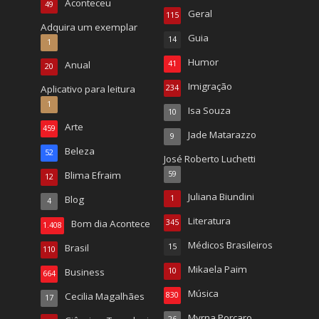
Aconteceu
49
Geral
115
Adquira um exemplar
Guia
14
1
Humor
Anual
41
20
Imigração
Aplicativo para leitura
234
1
Isa Souza
10
Arte
459
Jade Matarazzo
9
Beleza
52
José Roberto Luchetti
Blima Efraim
59
12
Juliana Biundini
Blog
1
4
Literatura
Bom dia Acontece
345
1.408
Médicos Brasileiros
Brasil
15
110
Mikaela Paim
Business
10
664
Música
Cecilia Magalhães
830
17
Myrna Porcaro
26