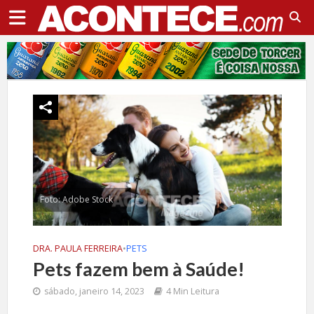
Foto: Adobe Stock
DRA. PAULA FERREIRA
•
PETS
Pets fazem bem à Saúde!
sábado, janeiro 14, 2023
4 Min Leitura