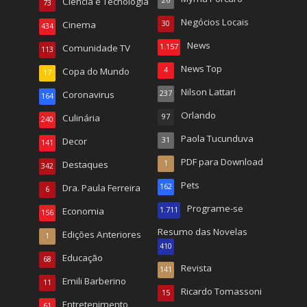
Ciência e Tecnologia
73
Negócios Locais
Cinema
30
434
News
Comunidade TV
1.157
113
News Top
Copa do Mundo
4
17
Nilson Lattari
Coronavirus
237
164
Orlando
Culinária
97
240
Paola Tucunduva
Decor
31
141
PDF para Download
Destaques
1
342
Pets
Dra. Paula Ferreira
162
6
Programe-se
Economia
1.711
156
Resumo das Novelas
Edições Anteriores
1
410
Educação
68
Revista
141
Emili Barberino
11
Ricardo Tomassoni
15
Entretenimento
61