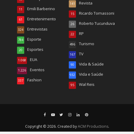
Revista
141
Emili Barberino
11
Ricardo Tomassoni
15
Entretenimento
61
Roberto Tucunduva
26
Entrevistas
324
RP
22
Esporte
784
Turismo
496
Esportes
20
TV
167
EUA
1.068
Vida & Saúde
90
Eventos
1.226
Vida e Saúde
932
Fashion
337
Wal Reis
95
Copyright © 2026. Created by
ACM Productions
.