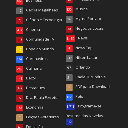
Business
664
Música
Cecilia Magalhães
830
17
Myrna Porcaro
Ciência e Tecnologia
26
73
Negócios Locais
Cinema
30
434
News
Comunidade TV
1.157
113
News Top
Copa do Mundo
4
17
Nilson Lattari
Coronavirus
237
164
Orlando
Culinária
97
240
Paola Tucunduva
Decor
31
141
PDF para Download
Destaques
1
342
Pets
Dra. Paula Ferreira
162
6
Programe-se
Economia
1.711
156
Resumo das Novelas
Edições Anteriores
1
410
Educação
68