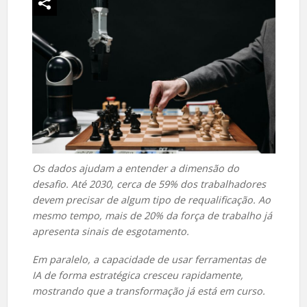
Os dados ajudam a entender a dimensão do
desafio. Até 2030, cerca de 59% dos trabalhadores
devem precisar de algum tipo de requalificação. Ao
mesmo tempo, mais de 20% da força de trabalho já
apresenta sinais de esgotamento.
Em paralelo, a capacidade de usar ferramentas de
IA de forma estratégica cresceu rapidamente,
mostrando que a transformação já está em curso.