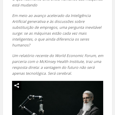
está mudando
Em meio ao avanço acelerado da Inteligência
Artificial generativa e às discussões sobre
substituição de empregos, uma pergunta inevitável
surge: se as máquinas estão cada vez mais
inteligentes, o que ainda diferencia os seres
humanos?
Um relatório recente do World Economic Forum, em
parceria com o McKinsey Health Institute, traz uma
resposta direta: a vantagem do futuro não será
apenas tecnológica. Será cerebral.