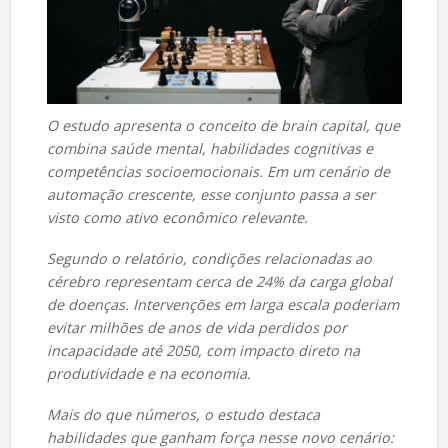
O estudo apresenta o conceito de brain capital, que
combina saúde mental, habilidades cognitivas e
competências socioemocionais. Em um cenário de
automação crescente, esse conjunto passa a ser
visto como ativo econômico relevante.
Segundo o relatório, condições relacionadas ao
cérebro representam cerca de 24% da carga global
de doenças. Intervenções em larga escala poderiam
evitar milhões de anos de vida perdidos por
incapacidade até 2050, com impacto direto na
produtividade e na economia.
Mais do que números, o estudo destaca
habilidades que ganham força nesse novo cenário: