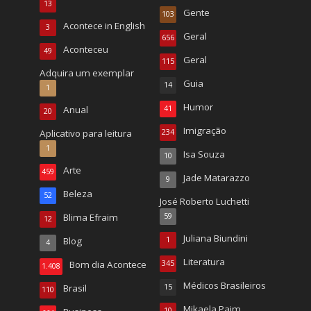
13
Gente
103
Acontece in English
3
Geral
656
Aconteceu
49
Geral
115
Adquira um exemplar
Guia
14
1
Humor
Anual
41
20
Imigração
Aplicativo para leitura
234
1
Isa Souza
10
Arte
459
Jade Matarazzo
9
Beleza
52
José Roberto Luchetti
Blima Efraim
59
12
Juliana Biundini
Blog
1
4
Literatura
Bom dia Acontece
345
1.408
Médicos Brasileiros
Brasil
15
110
Mikaela Paim
10