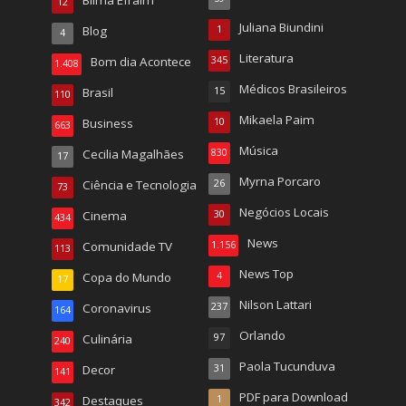
Blima Efraim
12
Juliana Biundini
Blog
1
4
Literatura
Bom dia Acontece
345
1.408
Médicos Brasileiros
Brasil
15
110
Mikaela Paim
Business
10
663
Música
Cecilia Magalhães
830
17
Myrna Porcaro
Ciência e Tecnologia
26
73
Negócios Locais
Cinema
30
434
News
Comunidade TV
1.156
113
News Top
Copa do Mundo
4
17
Nilson Lattari
Coronavirus
237
164
Orlando
Culinária
97
240
Paola Tucunduva
Decor
31
141
PDF para Download
Destaques
1
342