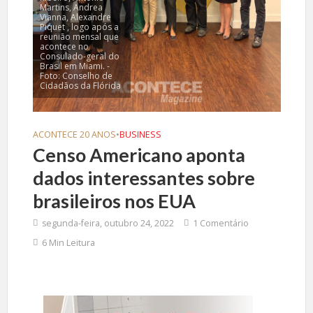
Martins, Andrea
Vianna, Alexandre
Piquet , logo após a
reunião mensal que
acontece no
Consulado-geral do
Brasil em Miami. -
Foto: Conselho de
Cidadãos da Flórida
ACONTECE 20 ANOS
•
BUSINESS
Censo Americano aponta
dados interessantes sobre
brasileiros nos EUA
segunda-feira, outubro 24, 2022
1 Comentário
6 Min Leitura