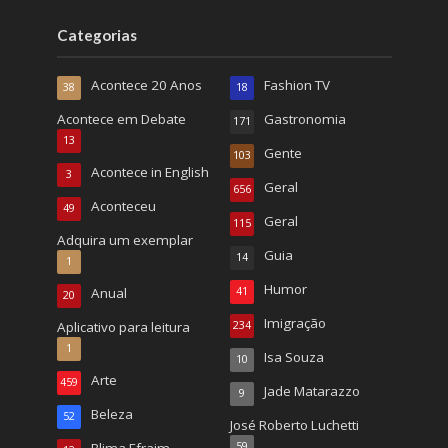
Categorias
Acontece 20 Anos
Fashion TV
38
18
Acontece em Debate
Gastronomia
171
13
Gente
103
Acontece in English
3
Geral
656
Aconteceu
49
Geral
115
Adquira um exemplar
Guia
14
1
Humor
Anual
41
20
Imigração
Aplicativo para leitura
234
1
Isa Souza
10
Arte
459
Jade Matarazzo
9
Beleza
52
José Roberto Luchetti
59