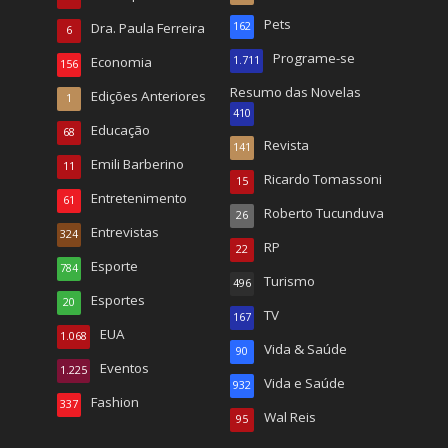
Pets
Dra. Paula Ferreira
162
6
Programe-se
Economia
1.711
156
Resumo das Novelas
Edições Anteriores
1
410
Educação
68
Revista
141
Emili Barberino
11
Ricardo Tomassoni
15
Entretenimento
61
Roberto Tucunduva
26
Entrevistas
324
RP
22
Esporte
784
Turismo
496
Esportes
20
TV
167
EUA
1.068
Vida & Saúde
90
Eventos
1.225
Vida e Saúde
932
Fashion
337
Wal Reis
95