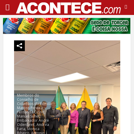
Membros do
Conselho de
Cidadãos da Flórida:
Marcos Pereira,
Fernanda Cirino,
Manuel Suhet,
Embaixador André
Odenbreit, Andrea
Faria, Monica
Ribeiro, Antonio