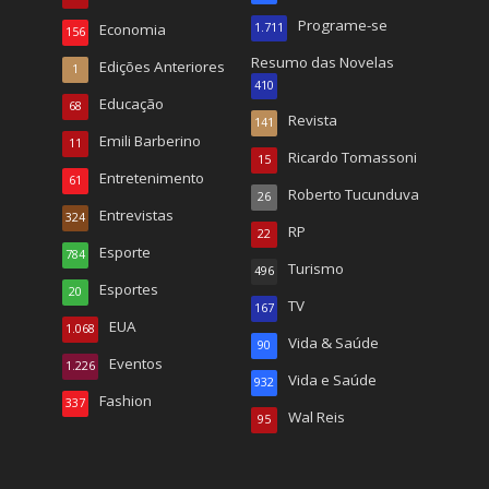
Programe-se
Economia
1.711
156
Resumo das Novelas
Edições Anteriores
1
410
Educação
68
Revista
141
Emili Barberino
11
Ricardo Tomassoni
15
Entretenimento
61
Roberto Tucunduva
26
Entrevistas
324
RP
22
Esporte
784
Turismo
496
Esportes
20
TV
167
EUA
1.068
Vida & Saúde
90
Eventos
1.226
Vida e Saúde
932
Fashion
337
Wal Reis
95