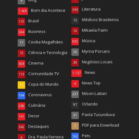
4
Literatura
Bom dia Acontece
345
1.408
Médicos Brasileiros
Brasil
15
110
Mikaela Paim
Business
10
664
Música
Cecilia Magalhães
830
17
Myrna Porcaro
Ciência e Tecnologia
26
73
Negócios Locais
Cinema
30
434
News
Comunidade TV
1.157
113
News Top
Copa do Mundo
4
17
Nilson Lattari
Coronavirus
237
164
Orlando
Culinária
97
240
Paola Tucunduva
Decor
31
141
PDF para Download
Destaques
1
342
Pets
Dra. Paula Ferreira
162
6