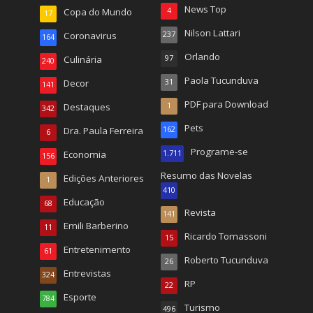
News Top
Copa do Mundo
4
17
Nilson Lattari
Coronavirus
237
164
Orlando
Culinária
97
240
Paola Tucunduva
Decor
31
141
PDF para Download
Destaques
1
342
Pets
Dra. Paula Ferreira
162
6
Programe-se
Economia
1.711
156
Resumo das Novelas
Edições Anteriores
1
410
Educação
68
Revista
141
Emili Barberino
11
Ricardo Tomassoni
15
Entretenimento
61
Roberto Tucunduva
26
Entrevistas
324
RP
22
Esporte
784
Turismo
496