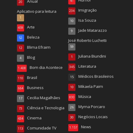
Anual
41
20
Imigração
Aplicativo para leitura
234
1
Isa Souza
10
Arte
459
Jade Matarazzo
9
Beleza
52
José Roberto Luchetti
Blima Efraim
59
12
Juliana Biundini
Blog
1
4
Literatura
Bom dia Acontece
345
1.408
Médicos Brasileiros
Brasil
15
110
Mikaela Paim
Business
10
664
Música
Cecilia Magalhães
830
17
Myrna Porcaro
Ciência e Tecnologia
26
73
Negócios Locais
Cinema
30
434
News
Comunidade TV
1.157
113