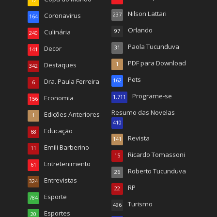
17
Nilson Lattari
Coronavirus
237
164
Orlando
Culinária
97
240
Paola Tucunduva
Decor
31
141
PDF para Download
Destaques
1
342
Pets
Dra. Paula Ferreira
162
6
Programe-se
Economia
1.711
156
Resumo das Novelas
Edições Anteriores
1
410
Educação
68
Revista
141
Emili Barberino
11
Ricardo Tomassoni
15
Entretenimento
61
Roberto Tucunduva
26
Entrevistas
324
RP
22
Esporte
784
Turismo
496
Esportes
20