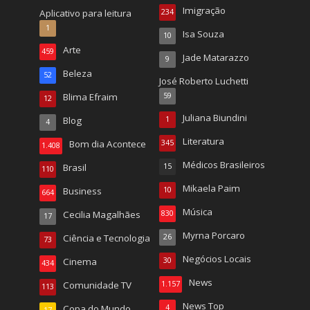
Imigração
Aplicativo para leitura
234
1
Isa Souza
10
Arte
459
Jade Matarazzo
9
Beleza
52
José Roberto Luchetti
Blima Efraim
59
12
Juliana Biundini
Blog
1
4
Literatura
Bom dia Acontece
345
1.408
Médicos Brasileiros
Brasil
15
110
Mikaela Paim
Business
10
664
Música
Cecilia Magalhães
830
17
Myrna Porcaro
Ciência e Tecnologia
26
73
Negócios Locais
Cinema
30
434
News
Comunidade TV
1.157
113
News Top
Copa do Mundo
4