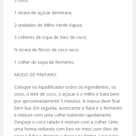
3 ovos;
1 xícara de açúcar demerara;
2 unidades de Milho Verde Vapza;
3 colheres de sopa de óleo de coco;
½ xícara de flocos de coco seco;
1 colher de sopa de fermento.
MODO DE PREPARO:
Coloque no liquidificador todos os ingredientes, os
ovos, o leite de coco, o açúcar e o milho e bata bem
por aproximadamente 5 minutos. A massa deve ficar
bem lisa. Em seguida, acrescente o fubá e o fermento
e misture com uma colher batendo rapidamente.
Despeje o coco ralado e misture com a colher. Unte
uma forma redonda com furo no meio com óleo de
coco e fubá e despeje a massa na forma. Leve para