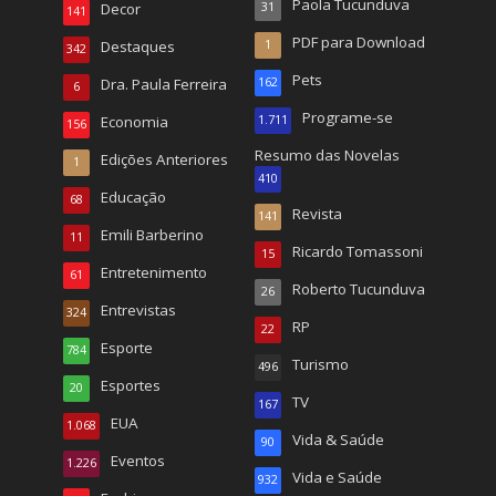
Paola Tucunduva
Decor
31
141
PDF para Download
Destaques
1
342
Pets
Dra. Paula Ferreira
162
6
Programe-se
Economia
1.711
156
Resumo das Novelas
Edições Anteriores
1
410
Educação
68
Revista
141
Emili Barberino
11
Ricardo Tomassoni
15
Entretenimento
61
Roberto Tucunduva
26
Entrevistas
324
RP
22
Esporte
784
Turismo
496
Esportes
20
TV
167
EUA
1.068
Vida & Saúde
90
Eventos
1.226
Vida e Saúde
932