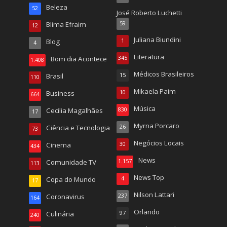
Beleza
52
José Roberto Luchetti
Blima Efraim
59
12
Juliana Biundini
Blog
1
4
Literatura
Bom dia Acontece
345
1.408
Médicos Brasileiros
Brasil
15
110
Mikaela Paim
Business
10
664
Música
Cecilia Magalhães
830
17
Myrna Porcaro
Ciência e Tecnologia
26
73
Negócios Locais
Cinema
30
434
News
Comunidade TV
1.157
113
News Top
Copa do Mundo
4
17
Nilson Lattari
Coronavirus
237
164
Orlando
Culinária
97
240