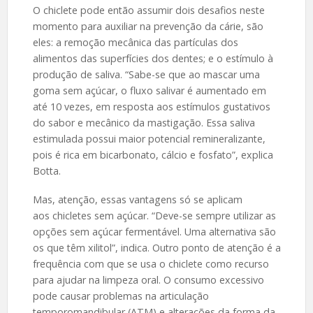
O chiclete pode então assumir dois desafios neste
momento para auxiliar na prevenção da cárie, são
eles: a remoção mecânica das partículas dos
alimentos das superfícies dos dentes; e o estímulo à
produção de saliva. “Sabe-se que ao mascar uma
goma sem açúcar, o fluxo salivar é aumentado em
até 10 vezes, em resposta aos estímulos gustativos
do sabor e mecânico da mastigação. Essa saliva
estimulada possui maior potencial remineralizante,
pois é rica em bicarbonato, cálcio e fosfato”, explica
Botta.
Mas, atenção, essas vantagens só se aplicam
aos chicletes sem açúcar. “Deve-se sempre utilizar as
opções sem açúcar fermentável. Uma alternativa são
os que têm xilitol”, indica. Outro ponto de atenção é a
frequência com que se usa o chiclete como recurso
para ajudar na limpeza oral. O consumo excessivo
pode causar problemas na articulação
temporomandibular (ATM) e alterações da forma da