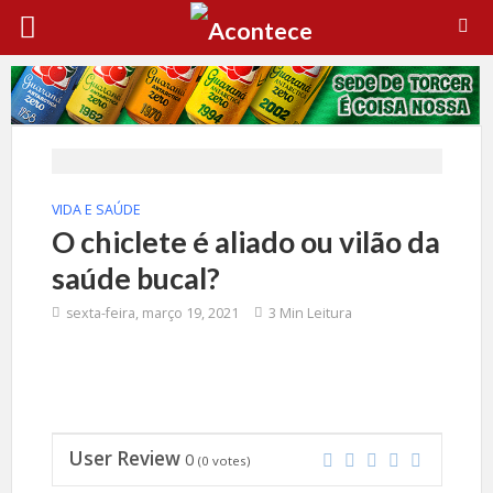
VIDA E SAÚDE
O chiclete é aliado ou vilão da
saúde bucal?
sexta-feira, março 19, 2021
3 Min Leitura
User Review
0
(
0
votes)