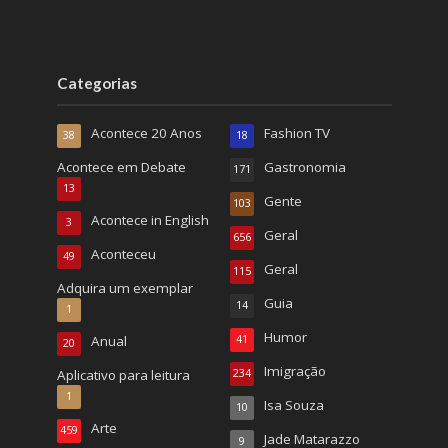
Categorias
Acontece 20 Anos
Fashion TV
38
18
Acontece em Debate
Gastronomia
171
13
Gente
103
Acontece in English
3
Geral
656
Aconteceu
49
Geral
115
Adquira um exemplar
Guia
14
1
Humor
Anual
41
20
Imigração
Aplicativo para leitura
234
1
Isa Souza
10
Arte
459
Jade Matarazzo
9