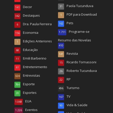
Paola Tucunduva
Decor
31
141
PDF para Download
Destaques
1
342
Pets
Dra. Paula Ferreira
162
6
Programe-se
Economia
1.711
156
Resumo das Novelas
Edições Anteriores
1
410
Educação
68
Revista
141
Emili Barberino
11
Ricardo Tomassoni
15
Entretenimento
61
Roberto Tucunduva
26
Entrevistas
324
RP
22
Esporte
784
Turismo
496
Esportes
20
TV
167
EUA
1.068
Vida & Saúde
90
Eventos
1.226