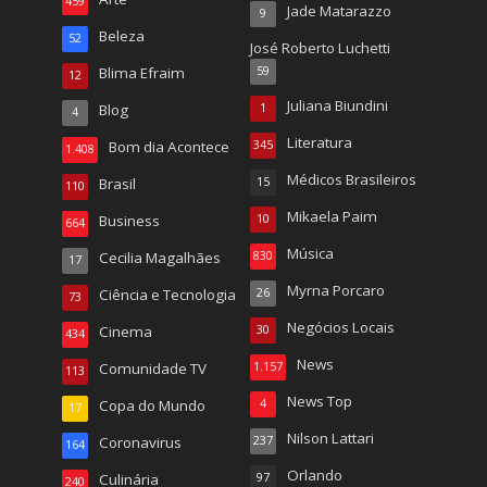
459
Jade Matarazzo
9
Beleza
52
José Roberto Luchetti
Blima Efraim
59
12
Juliana Biundini
Blog
1
4
Literatura
Bom dia Acontece
345
1.408
Médicos Brasileiros
Brasil
15
110
Mikaela Paim
Business
10
664
Música
Cecilia Magalhães
830
17
Myrna Porcaro
Ciência e Tecnologia
26
73
Negócios Locais
Cinema
30
434
News
Comunidade TV
1.157
113
News Top
Copa do Mundo
4
17
Nilson Lattari
Coronavirus
237
164
Orlando
Culinária
97
240