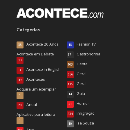
Categorias
Acontece 20 Anos
Fashion TV
38
18
Acontece em Debate
Gastronomia
171
13
Gente
103
Acontece in English
3
Geral
656
Aconteceu
49
Geral
115
Adquira um exemplar
Guia
14
1
Humor
Anual
41
20
Imigração
Aplicativo para leitura
234
1
Isa Souza
10
Arte