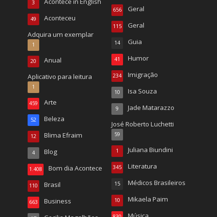
Acontece in English
3
Geral
656
Aconteceu
49
Geral
115
Adquira um exemplar
Guia
14
1
Humor
Anual
41
20
Imigração
Aplicativo para leitura
234
1
Isa Souza
10
Arte
459
Jade Matarazzo
9
Beleza
52
José Roberto Luchetti
Blima Efraim
59
12
Juliana Biundini
Blog
1
4
Literatura
Bom dia Acontece
345
1.408
Médicos Brasileiros
Brasil
15
110
Mikaela Paim
Business
10
663
Música
830