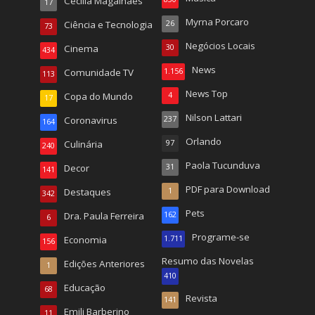
Cecilia Magalhães
17
Myrna Porcaro
Ciência e Tecnologia
26
73
Negócios Locais
Cinema
30
434
News
Comunidade TV
1.156
113
News Top
Copa do Mundo
4
17
Nilson Lattari
Coronavirus
237
164
Orlando
Culinária
97
240
Paola Tucunduva
Decor
31
141
PDF para Download
Destaques
1
342
Pets
Dra. Paula Ferreira
162
6
Programe-se
Economia
1.711
156
Resumo das Novelas
Edições Anteriores
1
410
Educação
68
Revista
141
Emili Barberino
11