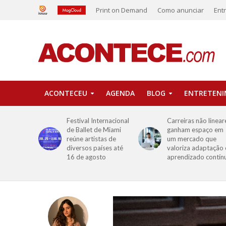
Print on Demand
Como anunciar
Ent
ACONTECEU
AGENDA
BLOG
ENTRETEN
Festival Internacional
Carreiras não linear
de Ballet de Miami
ganham espaço em
reúne artistas de
um mercado que
diversos países até
valoriza adaptação 
16 de agosto
aprendizado contín