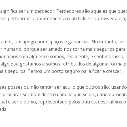
 significa ser um perdedor. Perdedores são aqueles que qu
hes pertencem. Compreender a realidade é sobreviver a ela,
 amor, um apego por espaços e ganâncias. No entanto, ser
ser humano, porque ser amado nos torna mais seguros para
acionamos com alguém e somos, realmente, e sentimos isso,
 algo que gostamos e somos retribuídos de alguma forma p
mais seguros. Temos um porto seguro para ficar e crescer.
as posses ou não tentar ser aquilo que outros são, usando
é procurar ser bom dentro daquilo que se é. Quando procu
gual e ser o ótimo, representado pelos outros, destruímos o
ada.