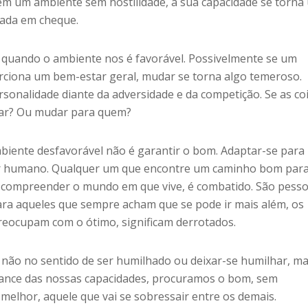
m um ambiente sem hostilidade, a sua capacidade se torna
cada em cheque.
quando o ambiente nos é favorável. Possivelmente se um
ciona um bem-estar geral, mudar se torna algo temeroso.
onalidade diante da adversidade e da competição. Se as co
ar? Ou mudar para quem?
iente desfavorável não é garantir o bom. Adaptar-se para
ser humano. Qualquer um que encontre um caminho bom par
e compreender o mundo em que vive, é combatido. São pess
ra aqueles que sempre acham que se pode ir mais além, os
reocupam com o ótimo, significam derrotados.
não no sentido de ser humilhado ou deixar-se humilhar, m
cance das nossas capacidades, procuramos o bom, sem
 melhor, aquele que vai se sobressair entre os demais.