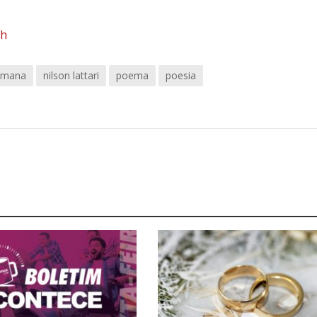
sh
semana
nilson lattari
poema
poesia