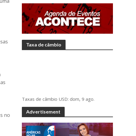
 uma
isas
Taxa de câmbio
a
oas
Taxas de câmbio
USD
: dom, 9 ago.
Advertisement
as no