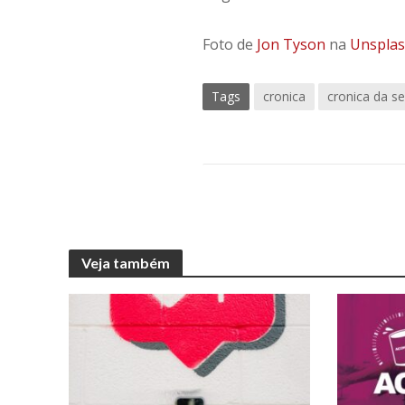
Foto de
Jon Tyson
na
Unspla
Tags
cronica
cronica da 
Veja também