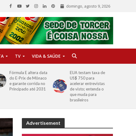
domingo, agosto 9, 2026
TA
TV
VIDA & SAÚDE
Fórmula E altera data
EUA testam taxa de
do E-Prix de Mônaco
US$ 750 para
e garante corrida no
acelerar entrevistas
Principado até 2031
de visto; entenda o
que muda para
brasileiros
Advertisement