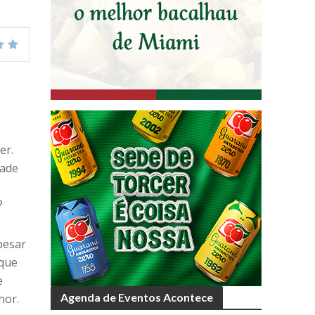
er.
dade
?
pesar
 que
e
Agenda de Eventos Acontece
hor.