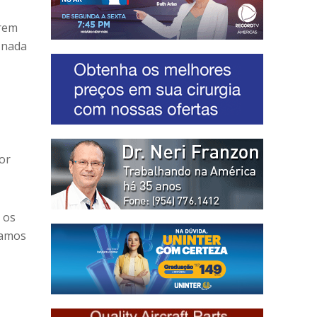
erem
 nada
or
 os
ramos