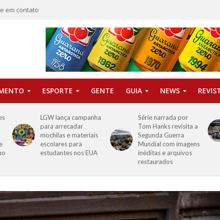
re em contato
IMENTO
ESPORTE
GENTE
GUIA
NEWS
REVIS
es
LGW lança campanha
Série narrada por
para arrecadar
Tom Hanks revisita a
mochilas e materiais
Segunda Guerra
e
escolares para
Mundial com imagens
uo
estudantes nos EUA
inéditas e arquivos
restaurados