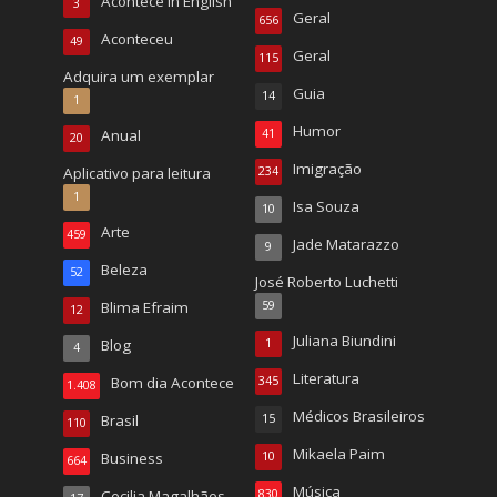
Acontece in English
3
Geral
656
Aconteceu
49
Geral
115
Adquira um exemplar
Guia
14
1
Humor
Anual
41
20
Imigração
Aplicativo para leitura
234
1
Isa Souza
10
Arte
459
Jade Matarazzo
9
Beleza
52
José Roberto Luchetti
Blima Efraim
59
12
Juliana Biundini
Blog
1
4
Literatura
Bom dia Acontece
345
1.408
Médicos Brasileiros
Brasil
15
110
Mikaela Paim
Business
10
664
Música
Cecilia Magalhães
830