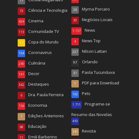
17
Myrna Porcaro
Ciência e Tecnologia
26
73
Negócios Locais
Cinema
30
434
News
Comunidade TV
1.157
113
News Top
Copa do Mundo
4
17
Nilson Lattari
Coronavirus
237
164
Orlando
Culinária
97
240
Paola Tucunduva
Decor
31
141
PDF para Download
Destaques
1
342
Pets
Dra. Paula Ferreira
162
6
Programe-se
Economia
1.711
156
Resumo das Novelas
Edições Anteriores
1
410
Educação
68
Revista
141
Emili Barberino
11