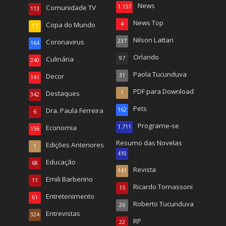
News
Comunidade TV
1.157
113
News Top
Copa do Mundo
4
17
Nilson Lattari
Coronavirus
237
164
Orlando
Culinária
97
240
Paola Tucunduva
Decor
31
141
PDF para Download
Destaques
1
342
Pets
Dra. Paula Ferreira
162
6
Programe-se
Economia
1.711
156
Resumo das Novelas
Edições Anteriores
1
410
Educação
68
Revista
141
Emili Barberino
11
Ricardo Tomassoni
15
Entretenimento
61
Roberto Tucunduva
26
Entrevistas
324
RP
22