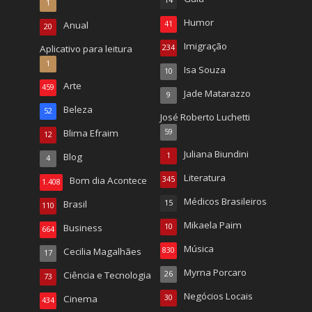
14
1
Humor
Anual
41
20
Imigração
Aplicativo para leitura
234
1
Isa Souza
10
Arte
459
Jade Matarazzo
9
Beleza
52
José Roberto Luchetti
Blima Efraim
59
12
Juliana Biundini
Blog
1
4
Literatura
Bom dia Acontece
345
1.408
Médicos Brasileiros
Brasil
15
110
Mikaela Paim
Business
10
664
Música
Cecilia Magalhães
830
17
Myrna Porcaro
Ciência e Tecnologia
26
73
Negócios Locais
Cinema
30
434