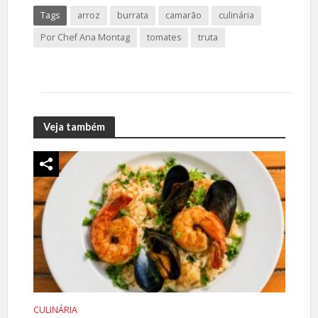
Tags
arroz
burrata
camarão
culinária
Por Chef Ana Montag
tomates
truta
Veja também
CULINÁRIA