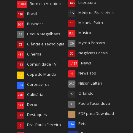
Literatura
Bom dia Acontece
345
1.408
Médicos Brasileiros
Brasil
15
110
Mikaela Paim
Business
10
664
Música
Cecilia Magalhães
830
17
Myrna Porcaro
Ciência e Tecnologia
26
73
Negócios Locais
Cinema
30
434
News
Comunidade TV
1.157
113
News Top
Copa do Mundo
4
17
Nilson Lattari
Coronavirus
237
164
Orlando
Culinária
97
240
Paola Tucunduva
Decor
31
141
PDF para Download
Destaques
1
342
Pets
Dra. Paula Ferreira
162
6