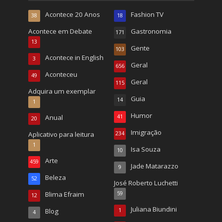
Acontece 20 Anos
Fashion TV
38
18
Acontece em Debate
Gastronomia
171
13
Gente
103
Acontece in English
3
Geral
656
Aconteceu
49
Geral
115
Adquira um exemplar
Guia
14
1
Humor
Anual
41
20
Imigração
Aplicativo para leitura
234
1
Isa Souza
10
Arte
459
Jade Matarazzo
9
Beleza
52
José Roberto Luchetti
Blima Efraim
59
12
Juliana Biundini
Blog
1
4