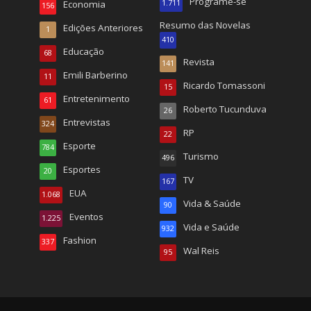
Programe-se
Economia
1.711
156
Resumo das Novelas
Edições Anteriores
1
410
Educação
68
Revista
141
Emili Barberino
11
Ricardo Tomassoni
15
Entretenimento
61
Roberto Tucunduva
26
Entrevistas
324
RP
22
Esporte
784
Turismo
496
Esportes
20
TV
167
EUA
1.068
Vida & Saúde
90
Eventos
1.225
Vida e Saúde
932
Fashion
337
Wal Reis
95