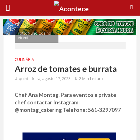
Foto: Nuno Coelho
Vicente
CULINÁRIA
Arroz de tomates e burrata
quinta-feira, agosto 17, 2023
2 Min Leitura
Chef Ana Montag. Para eventos e private
chef contactar Instagram:
@montag_catering Telefone: 561-3297097