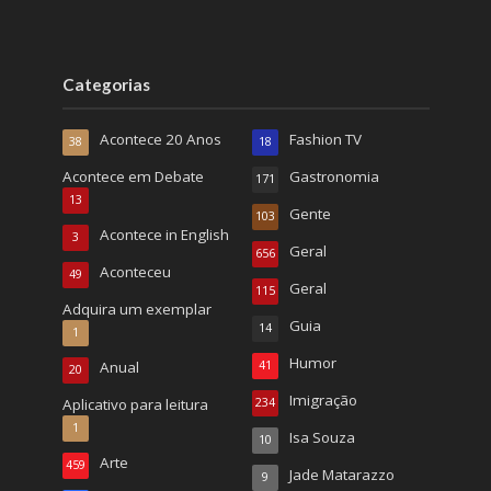
Categorias
Acontece 20 Anos
Fashion TV
38
18
Acontece em Debate
Gastronomia
171
13
Gente
103
Acontece in English
3
Geral
656
Aconteceu
49
Geral
115
Adquira um exemplar
Guia
14
1
Humor
Anual
41
20
Imigração
Aplicativo para leitura
234
1
Isa Souza
10
Arte
459
Jade Matarazzo
9