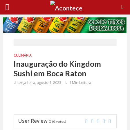
CULINÁRIA
Inauguração do Kingdom
Sushi em Boca Raton
terça-feira, agosto 1, 2023
1 Min Leitura
User Review
0
(
0
votes)