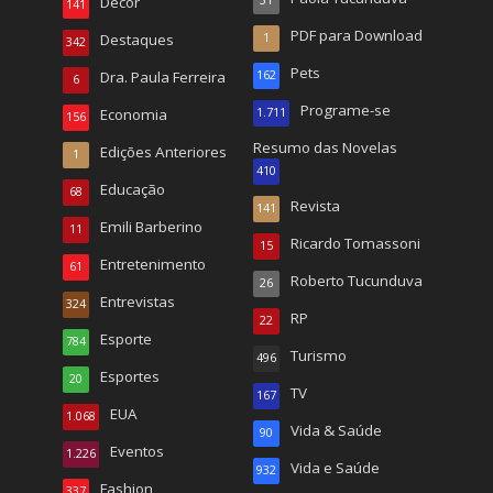
Decor
141
PDF para Download
Destaques
1
342
Pets
Dra. Paula Ferreira
162
6
Programe-se
Economia
1.711
156
Resumo das Novelas
Edições Anteriores
1
410
Educação
68
Revista
141
Emili Barberino
11
Ricardo Tomassoni
15
Entretenimento
61
Roberto Tucunduva
26
Entrevistas
324
RP
22
Esporte
784
Turismo
496
Esportes
20
TV
167
EUA
1.068
Vida & Saúde
90
Eventos
1.226
Vida e Saúde
932
Fashion
337