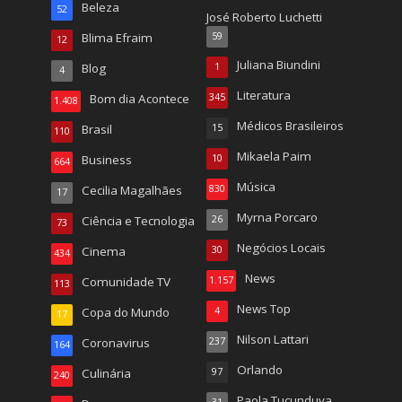
Beleza
52
José Roberto Luchetti
Blima Efraim
59
12
Juliana Biundini
Blog
1
4
Literatura
Bom dia Acontece
345
1.408
Médicos Brasileiros
Brasil
15
110
Mikaela Paim
Business
10
664
Música
Cecilia Magalhães
830
17
Myrna Porcaro
Ciência e Tecnologia
26
73
Negócios Locais
Cinema
30
434
News
Comunidade TV
1.157
113
News Top
Copa do Mundo
4
17
Nilson Lattari
Coronavirus
237
164
Orlando
Culinária
97
240
Paola Tucunduva
31