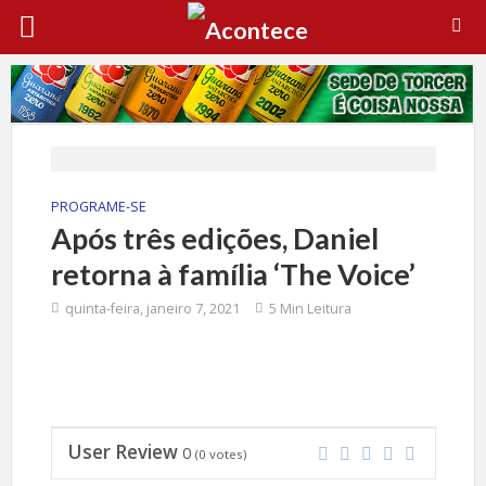
PROGRAME-SE
Após três edições, Daniel
retorna à família ‘The Voice’
quinta-feira, janeiro 7, 2021
5 Min Leitura
User Review
0
(
0
votes)