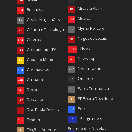
110
Mikaela Paim
Business
10
664
Música
Cecilia Magalhães
830
17
Myrna Porcaro
Ciência e Tecnologia
26
73
Negócios Locais
Cinema
30
434
News
Comunidade TV
1.157
113
News Top
Copa do Mundo
4
17
Nilson Lattari
Coronavirus
237
164
Orlando
Culinária
97
240
Paola Tucunduva
Decor
31
141
PDF para Download
Destaques
1
342
Pets
Dra. Paula Ferreira
162
6
Programe-se
Economia
1.711
156
Resumo das Novelas
Edições Anteriores
1