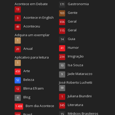
Acontece em Debate
Gastronomia
171
13
Gente
103
Acontece in English
3
Geral
656
Aconteceu
49
Geral
115
Adquira um exemplar
Guia
14
1
Humor
Anual
41
20
Imigração
Aplicativo para leitura
234
1
Isa Souza
10
Arte
459
Jade Matarazzo
9
Beleza
52
José Roberto Luchetti
Blima Efraim
59
12
Juliana Biundini
Blog
1
4
Literatura
Bom dia Acontece
345
1.408
Médicos Brasileiros
Brasil
15