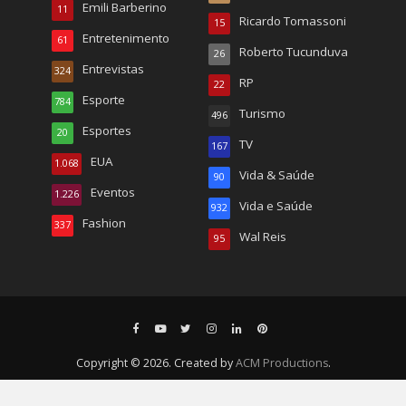
Emili Barberino
11
Ricardo Tomassoni
15
Entretenimento
61
Roberto Tucunduva
26
Entrevistas
324
RP
22
Esporte
784
Turismo
496
Esportes
20
TV
167
EUA
1.068
Vida & Saúde
90
Eventos
1.226
Vida e Saúde
932
Fashion
337
Wal Reis
95
Copyright © 2026. Created by
ACM Productions
.