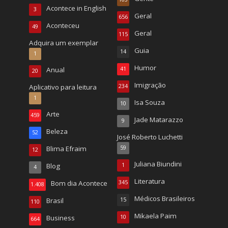
Acontece in English
3
Geral
656
Aconteceu
49
Geral
115
Adquira um exemplar
Guia
14
1
Humor
Anual
41
20
Imigração
Aplicativo para leitura
234
1
Isa Souza
10
Arte
459
Jade Matarazzo
9
Beleza
52
José Roberto Luchetti
Blima Efraim
59
12
Juliana Biundini
Blog
1
4
Literatura
Bom dia Acontece
345
1.408
Médicos Brasileiros
Brasil
15
110
Mikaela Paim
Business
10
664