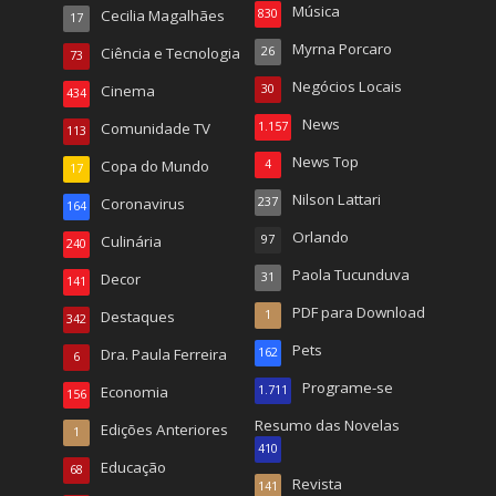
Música
Cecilia Magalhães
830
17
Myrna Porcaro
Ciência e Tecnologia
26
73
Negócios Locais
Cinema
30
434
News
Comunidade TV
1.157
113
News Top
Copa do Mundo
4
17
Nilson Lattari
Coronavirus
237
164
Orlando
Culinária
97
240
Paola Tucunduva
Decor
31
141
PDF para Download
Destaques
1
342
Pets
Dra. Paula Ferreira
162
6
Programe-se
Economia
1.711
156
Resumo das Novelas
Edições Anteriores
1
410
Educação
68
Revista
141