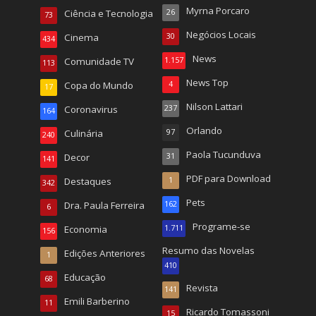
Myrna Porcaro
Ciência e Tecnologia
26
73
Negócios Locais
Cinema
30
434
News
Comunidade TV
1.157
113
News Top
Copa do Mundo
4
17
Nilson Lattari
Coronavirus
237
164
Orlando
Culinária
97
240
Paola Tucunduva
Decor
31
141
PDF para Download
Destaques
1
342
Pets
Dra. Paula Ferreira
162
6
Programe-se
Economia
1.711
156
Resumo das Novelas
Edições Anteriores
1
410
Educação
68
Revista
141
Emili Barberino
11
Ricardo Tomassoni
15