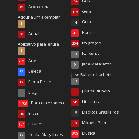
Geral
656
Aconteceu
49
Geral
115
Adquira um exemplar
Guia
14
1
Humor
Anual
41
20
Imigração
Aplicativo para leitura
234
1
Isa Souza
10
Arte
459
Jade Matarazzo
9
Beleza
52
José Roberto Luchetti
Blima Efraim
59
12
Juliana Biundini
Blog
1
4
Literatura
Bom dia Acontece
345
1.408
Médicos Brasileiros
Brasil
15
110
Mikaela Paim
Business
10
664
Música
Cecilia Magalhães
830
17