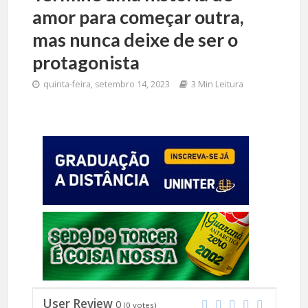
amor para começar outra,
mas nunca deixe de ser o
protagonista
quinta-feira, setembro 14, 2023
3 Min Leitura
User Review
0
(
0
votes)