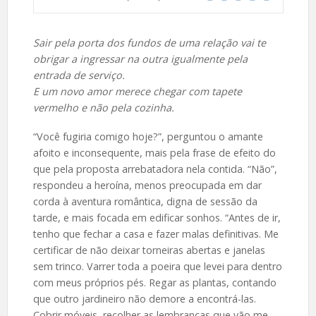
Sair pela porta dos fundos de uma relação vai te
obrigar a ingressar na outra igualmente pela
entrada de serviço.
E um novo amor merece chegar com tapete
vermelho e não pela cozinha.
“Você fugiria comigo hoje?”, perguntou o amante
afoito e inconsequente, mais pela frase de efeito do
que pela proposta arrebatadora nela contida. “Não”,
respondeu a heroína, menos preocupada em dar
corda à aventura romântica, digna de sessão da
tarde, e mais focada em edificar sonhos. “Antes de ir,
tenho que fechar a casa e fazer malas definitivas. Me
certificar de não deixar torneiras abertas e janelas
sem trinco. Varrer toda a poeira que levei para dentro
com meus próprios pés. Regar as plantas, contando
que outro jardineiro não demore a encontrá-las.
Cobrir móveis, recolher as lembranças que vão me