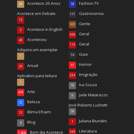
Acontece 20 Anos
Fashion TV
38
18
Acontece em Debate
Gastronomia
171
13
Gente
103
Acontece in English
3
Geral
656
Aconteceu
49
Geral
115
Adquira um exemplar
Guia
14
1
Humor
Anual
41
20
Imigração
Aplicativo para leitura
234
1
Isa Souza
10
Arte
459
Jade Matarazzo
9
Beleza
52
José Roberto Luchetti
Blima Efraim
59
12
Juliana Biundini
Blog
1
4
Literatura
Bom dia Acontece
345
1.408