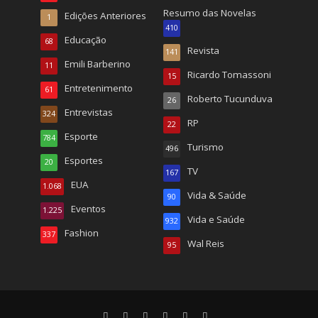
Resumo das Novelas
Edições Anteriores
1
410
Educação
68
Revista
141
Emili Barberino
11
Ricardo Tomassoni
15
Entretenimento
61
Roberto Tucunduva
26
Entrevistas
324
RP
22
Esporte
784
Turismo
496
Esportes
20
TV
167
EUA
1.068
Vida & Saúde
90
Eventos
1.225
Vida e Saúde
932
Fashion
337
Wal Reis
95