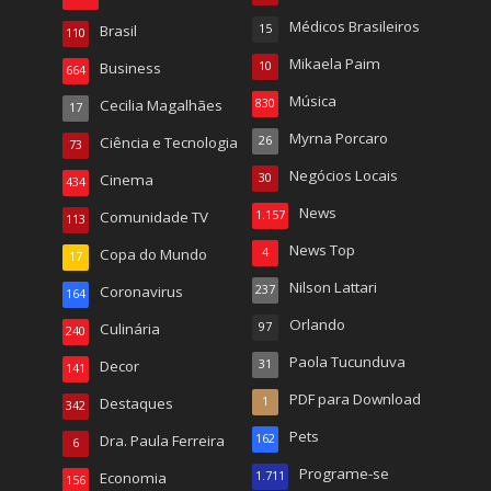
Médicos Brasileiros
Brasil
15
110
Mikaela Paim
Business
10
664
Música
Cecilia Magalhães
830
17
Myrna Porcaro
Ciência e Tecnologia
26
73
Negócios Locais
Cinema
30
434
News
Comunidade TV
1.157
113
News Top
Copa do Mundo
4
17
Nilson Lattari
Coronavirus
237
164
Orlando
Culinária
97
240
Paola Tucunduva
Decor
31
141
PDF para Download
Destaques
1
342
Pets
Dra. Paula Ferreira
162
6
Programe-se
Economia
1.711
156