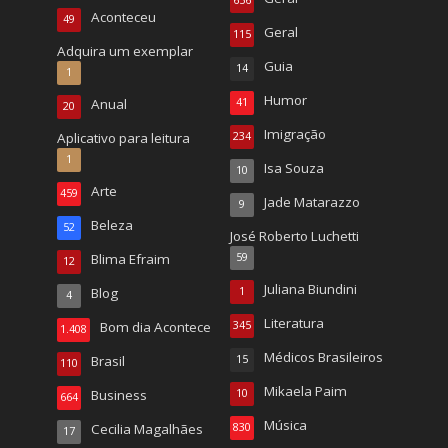
656
Aconteceu
49
Geral
115
Adquira um exemplar
Guia
14
1
Humor
Anual
41
20
Imigração
Aplicativo para leitura
234
1
Isa Souza
10
Arte
459
Jade Matarazzo
9
Beleza
52
José Roberto Luchetti
Blima Efraim
59
12
Juliana Biundini
Blog
1
4
Literatura
Bom dia Acontece
345
1.408
Médicos Brasileiros
Brasil
15
110
Mikaela Paim
Business
10
664
Música
Cecilia Magalhães
830
17