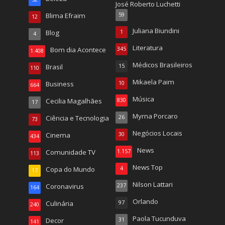
José Roberto Luchetti
Blima Efraim
59
12
Juliana Biundini
Blog
1
4
Literatura
Bom dia Acontece
345
1.408
Médicos Brasileiros
Brasil
15
110
Mikaela Paim
Business
10
664
Música
Cecilia Magalhães
830
17
Myrna Porcaro
Ciência e Tecnologia
26
73
Negócios Locais
Cinema
30
434
News
Comunidade TV
1.157
113
News Top
Copa do Mundo
4
17
Nilson Lattari
Coronavirus
237
164
Orlando
Culinária
97
240
Paola Tucunduva
Decor
31
141