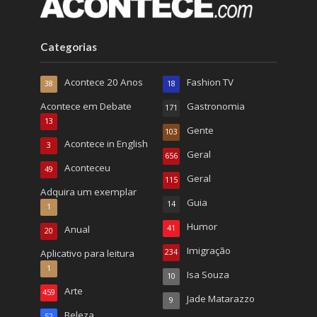
Categorias
Acontece 20 Anos
Fashion TV
38
18
Acontece em Debate
Gastronomia
171
13
Gente
103
Acontece in English
3
Geral
656
Aconteceu
49
Geral
115
Adquira um exemplar
Guia
14
1
Humor
Anual
41
20
Imigração
Aplicativo para leitura
234
1
Isa Souza
10
Arte
459
Jade Matarazzo
9
Beleza
52