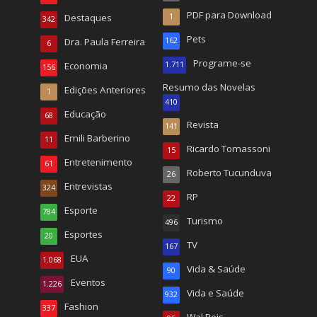
PDF para Download
Destaques
1
342
Pets
Dra. Paula Ferreira
162
6
Programe-se
Economia
1.711
156
Resumo das Novelas
Edições Anteriores
1
410
Educação
68
Revista
141
Emili Barberino
11
Ricardo Tomassoni
15
Entretenimento
61
Roberto Tucunduva
26
Entrevistas
324
RP
22
Esporte
784
Turismo
496
Esportes
20
TV
167
EUA
1.068
Vida & Saúde
90
Eventos
1.226
Vida e Saúde
932
Fashion
337
Wal Reis