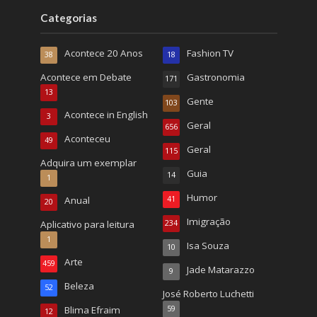
Categorias
Acontece 20 Anos
Fashion TV
38
18
Acontece em Debate
Gastronomia
171
13
Gente
103
Acontece in English
3
Geral
656
Aconteceu
49
Geral
115
Adquira um exemplar
Guia
14
1
Humor
Anual
41
20
Imigração
Aplicativo para leitura
234
1
Isa Souza
10
Arte
459
Jade Matarazzo
9
Beleza
52
José Roberto Luchetti
Blima Efraim
59
12