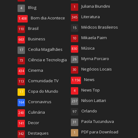
Juliana Biundini
Blog
1
4
Literatura
Bom dia Acontece
345
1.408
Médicos Brasileiros
Brasil
15
110
Mikaela Paim
Business
10
663
Música
Cecilia Magalhães
830
17
Myrna Porcaro
Ciência e Tecnologia
26
73
Negócios Locais
Cinema
30
434
News
Comunidade TV
1.156
113
News Top
Copa do Mundo
4
17
Nilson Lattari
Coronavirus
237
164
Orlando
Culinária
97
240
Paola Tucunduva
Decor
31
141
PDF para Download
Destaques
1
342