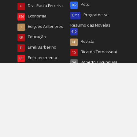
Pets
Dra. Paula Ferreira
162
6
Programe-se
Economia
1.711
156
Resumo das Novelas
Edições Anteriores
1
410
Educação
68
Revista
141
Emili Barberino
11
Ricardo Tomassoni
15
Entretenimento
61
Roberto Tucunduva
26
Entrevistas
324
RP
22
Esporte
784
Turismo
496
Esportes
20
TV
167
EUA
1.068
Vida & Saúde
90
Eventos
1.225
Vida e Saúde
932
Fashion
337
Wal Reis
95