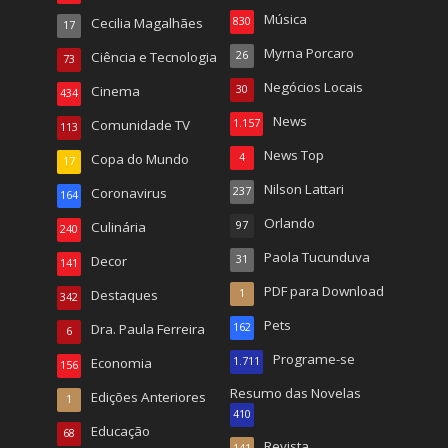
Música
Cecilia Magalhães
830
17
Myrna Porcaro
Ciência e Tecnologia
26
73
Negócios Locais
Cinema
30
434
News
Comunidade TV
1.157
113
News Top
Copa do Mundo
4
17
Nilson Lattari
Coronavirus
237
164
Orlando
Culinária
97
240
Paola Tucunduva
Decor
31
141
PDF para Download
Destaques
1
342
Pets
Dra. Paula Ferreira
162
6
Programe-se
Economia
1.711
156
Resumo das Novelas
Edições Anteriores
1
410
Educação
68
Revista