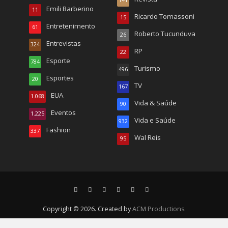
141
Emili Barberino
11
Ricardo Tomassoni
15
Entretenimento
61
Roberto Tucunduva
26
Entrevistas
324
RP
22
Esporte
784
Turismo
496
Esportes
20
TV
167
EUA
1.068
Vida & Saúde
90
Eventos
1.225
Vida e Saúde
932
Fashion
337
Wal Reis
95
Copyright © 2026. Created by
ACM Productions
.