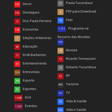
Paola Tucunduva
Decor
31
141
PDF para Download
Destaques
1
342
Pets
Dra. Paula Ferreira
162
6
Programe-se
Economia
1.711
156
Resumo das Novelas
Edições Anteriores
1
410
Educação
68
Revista
141
Emili Barberino
11
Ricardo Tomassoni
15
Entretenimento
61
Roberto Tucunduva
26
Entrevistas
324
RP
22
Esporte
784
Turismo
496
Esportes
20
TV
167
EUA
1.068
Vida & Saúde
90
Eventos
1.226
Vida e Saúde
932