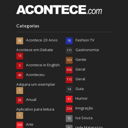
Categorias
Acontece 20 Anos
Fashion TV
38
18
Acontece em Debate
Gastronomia
171
13
Gente
103
Acontece in English
3
Geral
656
Aconteceu
49
Geral
115
Adquira um exemplar
Guia
14
1
Humor
Anual
41
20
Imigração
Aplicativo para leitura
234
1
Isa Souza
10
Arte
459
Jade Matarazzo