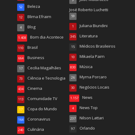
9
Beleza
52
José Roberto Luchetti
Blima Efraim
59
12
Juliana Biundini
Blog
1
4
Literatura
Bom dia Acontece
345
1.408
Médicos Brasileiros
Brasil
15
110
Mikaela Paim
Business
10
664
Música
Cecilia Magalhães
830
17
Myrna Porcaro
Ciência e Tecnologia
26
73
Negócios Locais
Cinema
30
434
News
Comunidade TV
1.157
113
News Top
Copa do Mundo
4
17
Nilson Lattari
Coronavirus
237
164
Orlando
Culinária
97
240