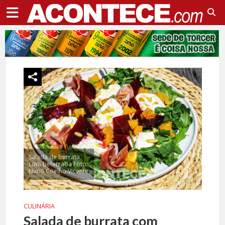
Salada de burrata
com beterraba Foto:
Nuno Coelho Vicente
CULINÁRIA
Salada de burrata com