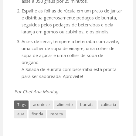
asse a 350 graus por 25 minutos.
Espalhe as folhas de rúcula em um prato de jantar
e distribua generosamente pedaços de burrata,
seguidos pelos pedaços de beterrabas e pela
laranja em gomos ou cubinhos, e os pinolis.
Antes de servir, tempere a beterraba com azeite,
uma colher de sopa de vinagre, uma colher de
sopa de açúcar e uma colher de sopa de
orégano.
A Salada de Burrata com beterraba está pronta
para ser saboreada! Aproveite!
Por Chef Ana Montag
Tags
acontece
alimento
burrata
culinaria
eua
florida
receita