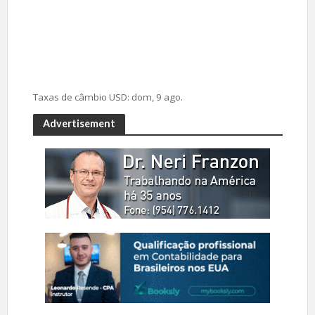
Taxas de câmbio
USD
: dom, 9 ago.
Advertisement