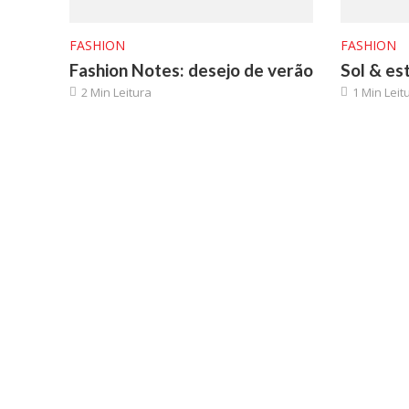
FASHION
FASHION
Fashion Notes: desejo de verão
Sol & est
2 Min Leitura
1 Min Leit