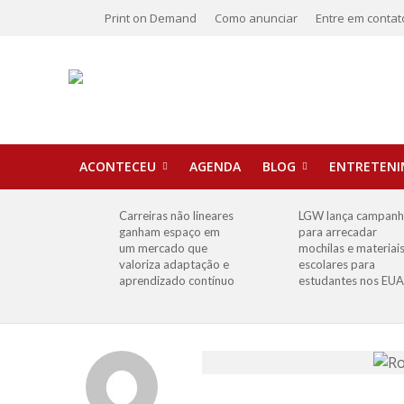
Print on Demand
Como anunciar
Entre em contat
ACONTECEU
AGENDA
BLOG
ENTRETEN
Carreiras não lineares
LGW lança campan
ganham espaço em
para arrecadar
um mercado que
mochilas e materiai
valoriza adaptação e
escolares para
aprendizado contínuo
estudantes nos EUA