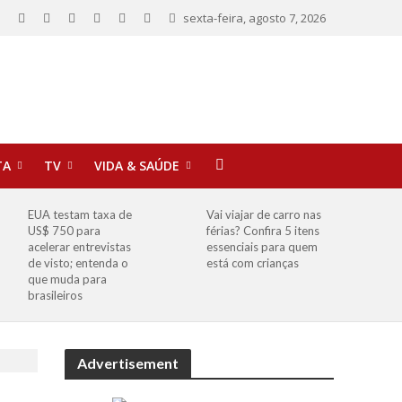
sexta-feira, agosto 7, 2026
TA
TV
VIDA & SAÚDE
EUA testam taxa de
Vai viajar de carro nas
US$ 750 para
férias? Confira 5 itens
acelerar entrevistas
essenciais para quem
de visto; entenda o
está com crianças
que muda para
brasileiros
Advertisement