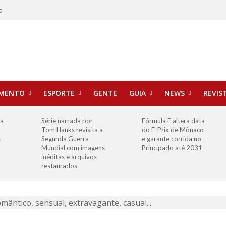
o
IMENTO
ESPORTE
GENTE
GUIA
NEWS
REVIS
ha
Série narrada por
Fórmula E altera data
Tom Hanks revisita a
do E-Prix de Mônaco
s
Segunda Guerra
e garante corrida no
Mundial com imagens
Principado até 2031
inéditas e arquivos
restaurados