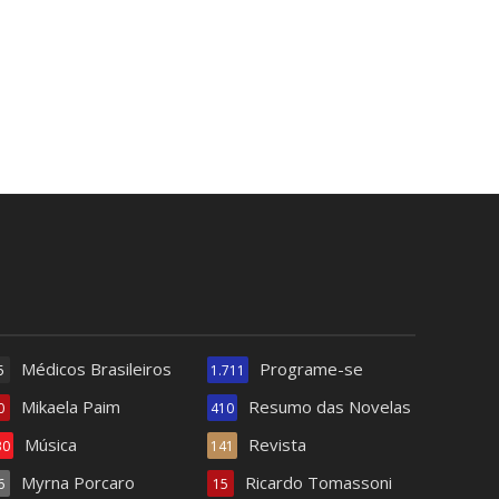
Médicos Brasileiros
Programe-se
5
1.711
Mikaela Paim
Resumo das Novelas
0
410
Música
Revista
30
141
Myrna Porcaro
Ricardo Tomassoni
6
15