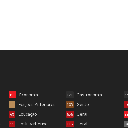
Economia
Gastronomia
156
171
1
Edições Anteriores
Gente
1
103
1
Educação
Geral
68
656
8
a
Emili Barberino
Geral
11
115
2