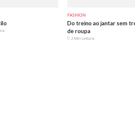
FASHION
ilo
Do treino ao jantar sem tr
de roupa
ura
2 Min Leitura