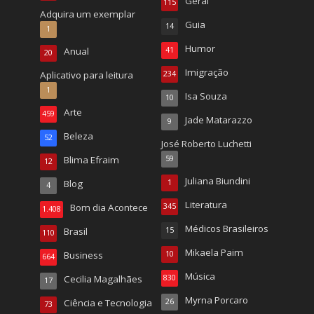
Geral
115
Adquira um exemplar
Guia
14
1
Humor
Anual
41
20
Imigração
Aplicativo para leitura
234
1
Isa Souza
10
Arte
459
Jade Matarazzo
9
Beleza
52
José Roberto Luchetti
Blima Efraim
59
12
Juliana Biundini
Blog
1
4
Literatura
Bom dia Acontece
345
1.408
Médicos Brasileiros
Brasil
15
110
Mikaela Paim
Business
10
664
Música
Cecilia Magalhães
830
17
Myrna Porcaro
Ciência e Tecnologia
26
73