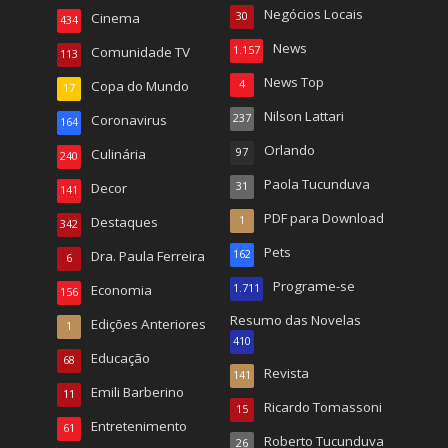
Negócios Locais
Cinema
30
434
News
Comunidade TV
1.157
113
News Top
Copa do Mundo
4
17
Nilson Lattari
Coronavirus
237
164
Orlando
Culinária
97
240
Paola Tucunduva
Decor
31
141
PDF para Download
Destaques
1
342
Pets
Dra. Paula Ferreira
162
6
Programe-se
Economia
1.711
156
Resumo das Novelas
Edições Anteriores
1
410
Educação
68
Revista
141
Emili Barberino
11
Ricardo Tomassoni
15
Entretenimento
61
Roberto Tucunduva
26