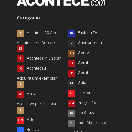
Categorias
Acontece 20 Anos
Fashion TV
38
18
Acontece em Debate
Gastronomia
171
13
Gente
103
Acontece in English
3
Geral
656
Aconteceu
49
Geral
115
Adquira um exemplar
Guia
14
1
Humor
Anual
41
20
Imigração
Aplicativo para leitura
234
1
Isa Souza
10
Arte
459
Jade Matarazzo
9
Beleza
52