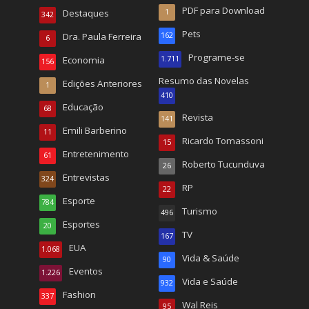
PDF para Download
Destaques
1
342
Pets
Dra. Paula Ferreira
162
6
Programe-se
Economia
1.711
156
Resumo das Novelas
Edições Anteriores
1
410
Educação
68
Revista
141
Emili Barberino
11
Ricardo Tomassoni
15
Entretenimento
61
Roberto Tucunduva
26
Entrevistas
324
RP
22
Esporte
784
Turismo
496
Esportes
20
TV
167
EUA
1.068
Vida & Saúde
90
Eventos
1.226
Vida e Saúde
932
Fashion
337
Wal Reis
95