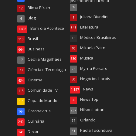
José Roberto Luchetti
Blima Efraim
59
12
Juliana Biundini
Blog
1
4
Literatura
Bom dia Acontece
345
1.408
Médicos Brasileiros
Brasil
15
110
Mikaela Paim
Business
10
664
Música
Cecilia Magalhães
830
17
Myrna Porcaro
Ciência e Tecnologia
26
73
Negócios Locais
Cinema
30
434
News
Comunidade TV
1.157
113
News Top
Copa do Mundo
4
17
Nilson Lattari
Coronavirus
237
164
Orlando
Culinária
97
240
Paola Tucunduva
Decor
31
141