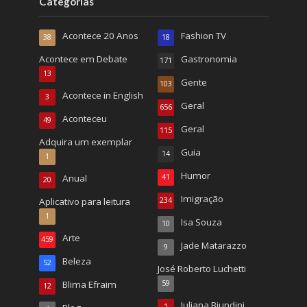
Categorias
Acontece 20 Anos
Fashion TV
38
18
Acontece em Debate
Gastronomia
171
13
Gente
103
Acontece in English
3
Geral
656
Aconteceu
49
Geral
115
Adquira um exemplar
Guia
14
1
Humor
Anual
41
20
Imigração
Aplicativo para leitura
234
1
Isa Souza
10
Arte
459
Jade Matarazzo
9
Beleza
52
José Roberto Luchetti
Blima Efraim
59
12
Juliana Biundini
1