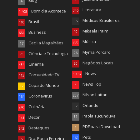
Blog
4
Literatura
Bom dia Acontece
345
1.408
Médicos Brasileiros
Brasil
15
110
Mikaela Paim
Business
10
664
Música
Cecilia Magalhães
830
17
Myrna Porcaro
Ciência e Tecnologia
26
73
Negócios Locais
Cinema
30
434
News
Comunidade TV
1.157
113
News Top
Copa do Mundo
4
17
Nilson Lattari
Coronavirus
237
164
Orlando
Culinária
97
240
Paola Tucunduva
Decor
31
141
PDF para Download
Destaques
1
342
Pets
Dra. Paula Ferreira
162
6