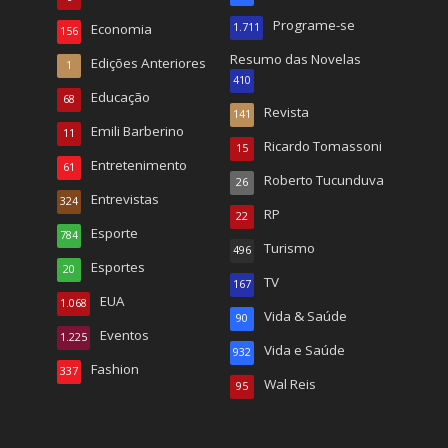
Programe-se
Economia
1.711
156
Resumo das Novelas
Edições Anteriores
1
410
Educação
68
Revista
141
Emili Barberino
11
Ricardo Tomassoni
15
Entretenimento
61
Roberto Tucunduva
26
Entrevistas
324
RP
22
Esporte
784
Turismo
496
Esportes
20
TV
167
EUA
1.068
Vida & Saúde
90
Eventos
1.225
Vida e Saúde
932
Fashion
337
Wal Reis
95