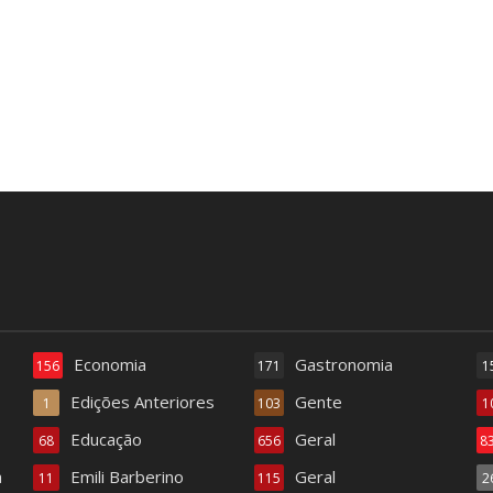
Economia
Gastronomia
156
171
1
Edições Anteriores
Gente
1
103
1
Educação
Geral
68
656
8
a
Emili Barberino
Geral
11
115
2