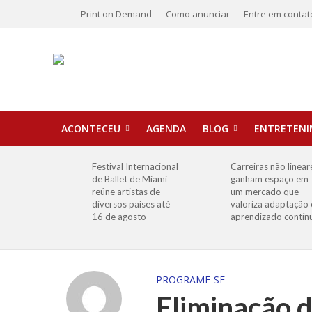
Print on Demand
Como anunciar
Entre em contat
ACONTECEU
AGENDA
BLOG
ENTRETEN
Festival Internacional
Carreiras não linear
de Ballet de Miami
ganham espaço em
reúne artistas de
um mercado que
diversos países até
valoriza adaptação 
16 de agosto
aprendizado contín
PROGRAME-SE
Eliminação d