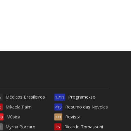
Médicos Brasileiros
Programe-se
5
1.711
Mikaela Paim
Resumo das Novelas
0
410
Música
Revista
30
141
Myrna Porcaro
Ricardo Tomassoni
6
15