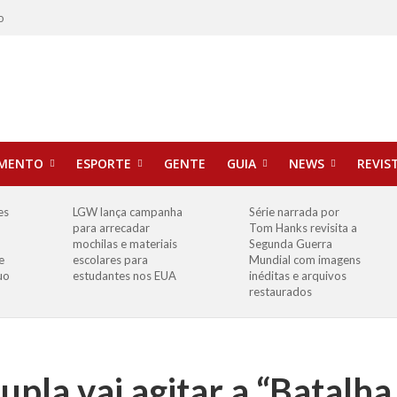
o
IMENTO
ESPORTE
GENTE
GUIA
NEWS
REVIS
es
LGW lança campanha
Série narrada por
para arrecadar
Tom Hanks revisita a
mochilas e materiais
Segunda Guerra
e
escolares para
Mundial com imagens
uo
estudantes nos EUA
inéditas e arquivos
restaurados
upla vai agitar a “Batalha