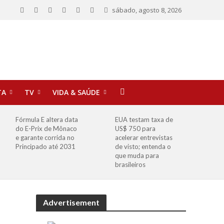
sábado, agosto 8, 2026
TA
TV
VIDA & SAÚDE
Fórmula E altera data
EUA testam taxa de
do E-Prix de Mônaco
US$ 750 para
e garante corrida no
acelerar entrevistas
Principado até 2031
de visto; entenda o
que muda para
brasileiros
Advertisement