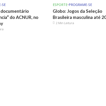
-SE
ESPORTE
•
PROGRAME-SE
o documentário
Globo: Jogos da Seleção
ncia” do ACNUR, no
Brasileira masculina até 2
ay
2 Min Leitura
ura