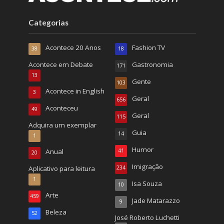
Categorias
Acontece 20 Anos
Fashion TV
38
18
Acontece em Debate
Gastronomia
171
13
Gente
103
Acontece in English
3
Geral
656
Aconteceu
49
Geral
115
Adquira um exemplar
Guia
14
1
Humor
Anual
41
20
Imigração
Aplicativo para leitura
234
1
Isa Souza
10
Arte
459
Jade Matarazzo
9
Beleza
52
José Roberto Luchetti