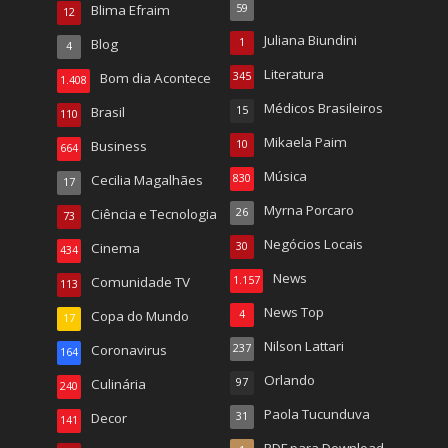
Blima Efraim
59
12
Juliana Biundini
Blog
1
4
Literatura
Bom dia Acontece
345
1.408
Médicos Brasileiros
Brasil
15
110
Mikaela Paim
Business
10
664
Música
Cecilia Magalhães
830
17
Myrna Porcaro
Ciência e Tecnologia
26
73
Negócios Locais
Cinema
30
434
News
Comunidade TV
1.157
113
News Top
Copa do Mundo
4
17
Nilson Lattari
Coronavirus
237
164
Orlando
Culinária
97
240
Paola Tucunduva
Decor
31
141
PDF para Download