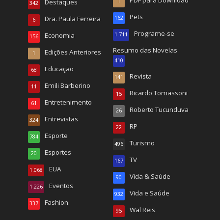
Destaques
1
342
Pets
Dra. Paula Ferreira
162
6
Programe-se
Economia
1.711
156
Resumo das Novelas
Edições Anteriores
1
410
Educação
68
Revista
141
Emili Barberino
11
Ricardo Tomassoni
15
Entretenimento
61
Roberto Tucunduva
26
Entrevistas
324
RP
22
Esporte
784
Turismo
496
Esportes
20
TV
167
EUA
1.068
Vida & Saúde
90
Eventos
1.226
Vida e Saúde
932
Fashion
337
Wal Reis
95