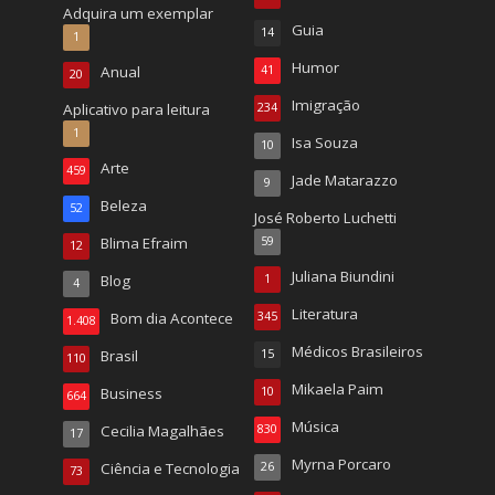
Adquira um exemplar
Guia
14
1
Humor
Anual
41
20
Imigração
Aplicativo para leitura
234
1
Isa Souza
10
Arte
459
Jade Matarazzo
9
Beleza
52
José Roberto Luchetti
Blima Efraim
59
12
Juliana Biundini
Blog
1
4
Literatura
Bom dia Acontece
345
1.408
Médicos Brasileiros
Brasil
15
110
Mikaela Paim
Business
10
664
Música
Cecilia Magalhães
830
17
Myrna Porcaro
Ciência e Tecnologia
26
73