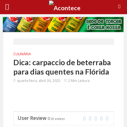
CULINÁRIA
Dica: carpaccio de beterraba
para dias quentes na Flórida
quarta-feira, abril 30, 2025
2 Min Leitura
User Review
0
(
0
votes)