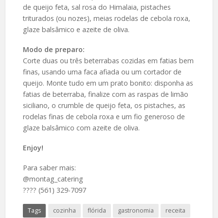
de queijo feta, sal rosa do Himalaia, pistaches
triturados (ou nozes), meias rodelas de cebola roxa,
glaze balsâmico e azeite de oliva.
Modo de preparo:
Corte duas ou três beterrabas cozidas em fatias bem
finas, usando uma faca afiada ou um cortador de
queijo. Monte tudo em um prato bonito: disponha as
fatias de beterraba, finalize com as raspas de limão
siciliano, o crumble de queijo feta, os pistaches, as
rodelas finas de cebola roxa e um fio generoso de
glaze balsâmico com azeite de oliva.
Enjoy!
Para saber mais:
@montag_catering
???? (561) 329-7097
Tags
cozinha
flórida
gastronomia
receita