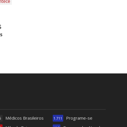
$
s
Médicos Brasileiros
Programe-se
5
1.711