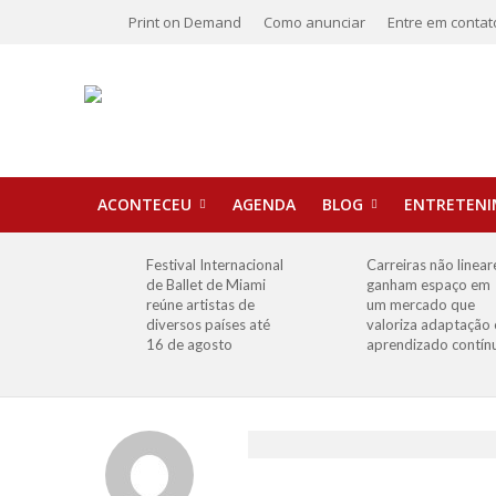
Print on Demand
Como anunciar
Entre em contat
ACONTECEU
AGENDA
BLOG
ENTRETEN
Festival Internacional
Carreiras não linear
de Ballet de Miami
ganham espaço em
reúne artistas de
um mercado que
diversos países até
valoriza adaptação 
16 de agosto
aprendizado contín