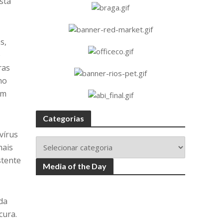
sta
s,
e
ras
no
ém
Categorias
vírus
mais
stente
Media of the Day
da
cura.