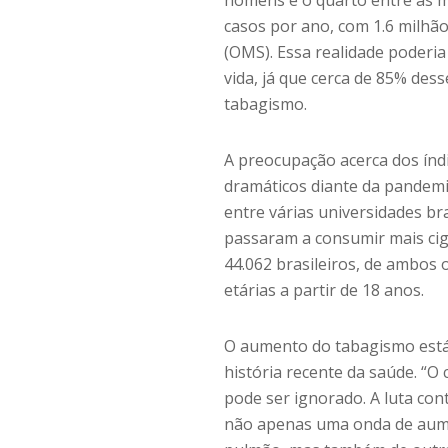
homens e o quarto entre as mu
casos por ano, com 1.6 milhã
(OMS). Essa realidade poderi
vida, já que cerca de 85% des
tabagismo.
A preocupação acerca dos índ
dramáticos diante da pandem
entre várias universidades br
passaram a consumir mais cig
44.062 brasileiros, de ambos o
etárias a partir de 18 anos.
O aumento do tabagismo está
história recente da saúde. “
pode ser ignorado. A luta co
não apenas uma onda de aumen