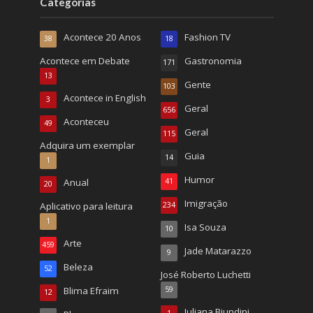
Categorias
Acontece 20 Anos
Fashion TV
38
18
Acontece em Debate
Gastronomia
171
13
Gente
103
Acontece in English
3
Geral
656
Aconteceu
49
Geral
115
Adquira um exemplar
Guia
14
1
Humor
Anual
41
20
Imigração
Aplicativo para leitura
234
1
Isa Souza
10
Arte
459
Jade Matarazzo
9
Beleza
52
José Roberto Luchetti
Blima Efraim
59
12
Juliana Biundini
1