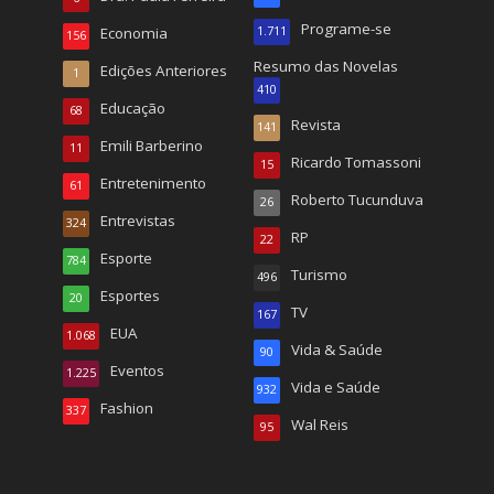
Programe-se
Economia
1.711
156
Resumo das Novelas
Edições Anteriores
1
410
Educação
68
Revista
141
Emili Barberino
11
Ricardo Tomassoni
15
Entretenimento
61
Roberto Tucunduva
26
Entrevistas
324
RP
22
Esporte
784
Turismo
496
Esportes
20
TV
167
EUA
1.068
Vida & Saúde
90
Eventos
1.225
Vida e Saúde
932
Fashion
337
Wal Reis
95