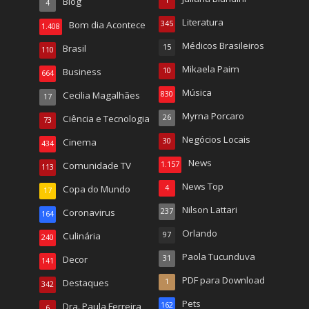
Blog
4
Literatura
Bom dia Acontece
345
1.408
Médicos Brasileiros
Brasil
15
110
Mikaela Paim
Business
10
664
Música
Cecilia Magalhães
830
17
Myrna Porcaro
Ciência e Tecnologia
26
73
Negócios Locais
Cinema
30
434
News
Comunidade TV
1.157
113
News Top
Copa do Mundo
4
17
Nilson Lattari
Coronavirus
237
164
Orlando
Culinária
97
240
Paola Tucunduva
Decor
31
141
PDF para Download
Destaques
1
342
Pets
Dra. Paula Ferreira
162
6