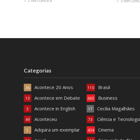
2 Min Leitura
5 Min Leit
Categorias
Acontece 20 Anos
Brasil
38
110
Acontece em Debate
Business
13
663
Acontece in English
Cecilia Magalhães
3
17
Aconteceu
Ciência e Tecnologi
49
73
Adquira um exemplar
Cinema
1
434