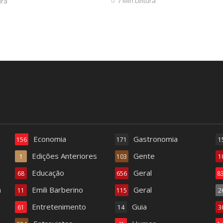
7 Min Leitura
ura
Economia
Gastronomia
156
171
1
Edições Anteriores
Gente
1
103
1
Educação
Geral
68
656
8
a
Emili Barberino
Geral
11
115
2
Entretenimento
Guia
61
14
3