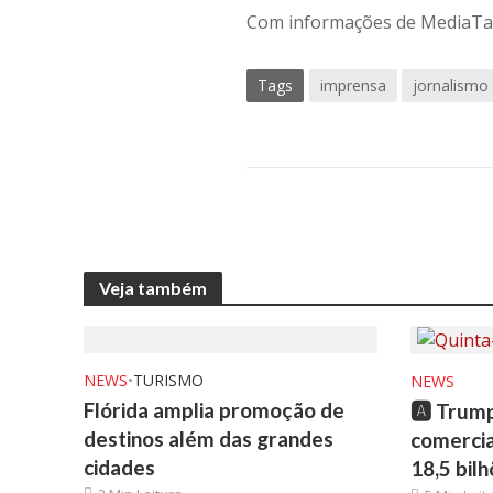
Com informações de MediaTalk
Tags
imprensa
jornalismo
Veja também
NEWS
•
TURISMO
NEWS
Flórida amplia promoção de
🅰️ Trum
destinos além das grandes
comercial
cidades
18,5 bil