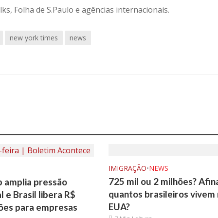
s, Folha de S.Paulo e agências internacionais.
new york times
news
IMIGRAÇÃO
•
NEWS
725 mil ou 2 milhões? Afina
p amplia pressão
quantos brasileiros vivem
 e Brasil libera R$
EUA?
hões para empresas