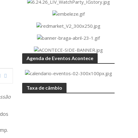
Agenda de Eventos Acontece
Taxa de câmbio
essão
 dos
ump.