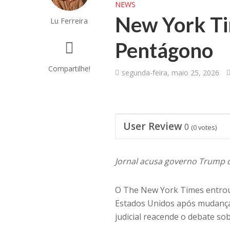
NEWS
New York Ti
Lu Ferreira
Pentágono
Compartilhe!
segunda-feira, maio 25, 2026
User Review
0
(
0
votes)
Jornal acusa governo Trump d
O The New York Times entro
Estados Unidos após mudanças
judicial reacende o debate s