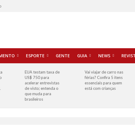
o
IMENTO
ESPORTE
GENTE
GUIA
NEWS
REVIS
ta
EUA testam taxa de
Vai viajar de carro nas
o
US$ 750 para
férias? Confira 5 itens
o
acelerar entrevistas
essenciais para quem
1
de visto; entenda o
está com crianças
que muda para
brasileiros