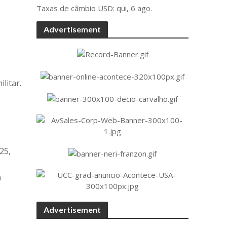
Taxas de câmbio
USD
: qui, 6 ago.
Advertisement
litar.
a
25,
,
m
Advertisement