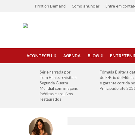
Print on Demand
Como anunciar
Entre em contat
ACONTECEU
AGENDA
BLOG
ENTRETEN
Série narrada por
Fórmula E altera da
Tom Hanks revisita a
do E-Prix de Mônac
Segunda Guerra
e garante corrida n
Mundial com imagens
Principado até 203
inéditas e arquivos
restaurados