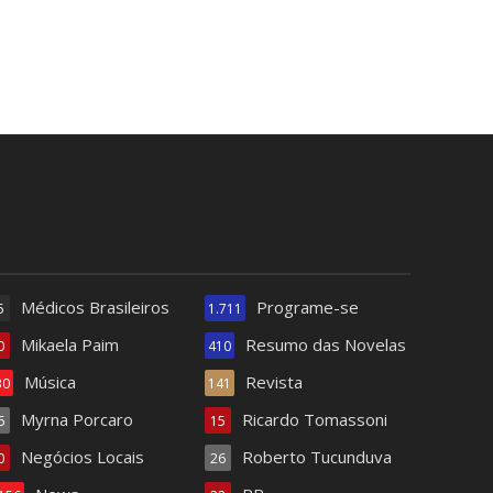
Médicos Brasileiros
Programe-se
5
1.711
Mikaela Paim
Resumo das Novelas
0
410
Música
Revista
30
141
Myrna Porcaro
Ricardo Tomassoni
6
15
Negócios Locais
Roberto Tucunduva
0
26