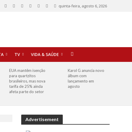
quinta-feira, agosto 6, 2026
TA
TV
VIDA & SAÚDE
EUA mantêm isenção
Karol G anuncia novo
para quartzitos
álbum com
brasileiros, mas nova
lançamento em
tarifa de 25% ainda
agosto
afeta parte do setor
Advertisement