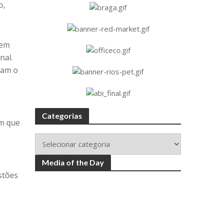
o,
vem
nal.
tam o
Categorias
am que
Media of the Day
stões