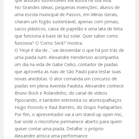
que atitudes sustentáveis ela adota na sua vida.
No ‘Grandes ideias, pequenas invenções’, alunos de
uma escola municipal de Passos, em Minas Gerais,
criaram um fogão sustentável, apenas com jornais,
sacos plásticos, caixa de papelão e uma lata de tinta
que funciona à base de luz solar. Quer saber como
funciona? O ‘Como Será?’ mostra.
O ‘Hoje é dia de…’ vai desvendar o que há por trás de
uma piada ruim. Alexandre Henderson acompanha
um dia na vida de Gabe Cielici, contador de piadas
que aproveita as ruas de São Paulo para testar suas
novas anedotas. O ator comanda um concurso de
piadas em plena Avenida Paulista. Alexandre conhece
Bruno Bock e Rolandinho, do canal de vídeos
Pipocando, e também entrevista os atores/palhaços
Hugo Possolo e Raul Barreto, do Grupo Parlapatões.
Por fim, o apresentador vai a um stand-up open mic,
bar onde o microfone permanece aberto para quem
quiser contar uma piada. Detalhe: o próprio
Alexandre arrisca uma performance.