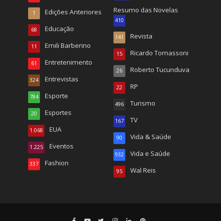
Resumo das Novelas
Edições Anteriores
1
410
Educação
68
Revista
141
Emili Barberino
11
Ricardo Tomassoni
15
Entretenimento
61
Roberto Tucunduva
26
Entrevistas
324
RP
22
Esporte
784
Turismo
496
Esportes
20
TV
167
EUA
1.068
Vida & Saúde
90
Eventos
1.225
Vida e Saúde
932
Fashion
337
Wal Reis
95