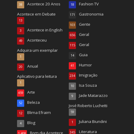
Acontece 20 Anos
Fashion TV
38
18
Acontece em Debate
Gastronomia
171
13
Gente
103
Acontece in English
3
Geral
656
Aconteceu
49
Geral
115
Adquira um exemplar
Guia
14
1
Humor
Anual
41
20
Imigração
Aplicativo para leitura
234
1
Isa Souza
10
Arte
459
Jade Matarazzo
9
Beleza
52
José Roberto Luchetti
Blima Efraim
59
12
Juliana Biundini
Blog
1
4
Literatura
Bom dia Acontece
345
1.408