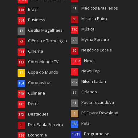
Médicos Brasileiros
Brasil
15
110
Mikaela Paim
Business
10
664
Música
Cecilia Magalhães
830
17
Myrna Porcaro
Ciência e Tecnologia
26
73
Negócios Locais
Cinema
30
434
News
Comunidade TV
1.157
113
News Top
Copa do Mundo
4
17
Nilson Lattari
Coronavirus
237
164
Orlando
Culinária
97
240
Paola Tucunduva
Decor
31
141
PDF para Download
Destaques
1
342
Pets
Dra. Paula Ferreira
162
6
Programe-se
Economia
1.711
156