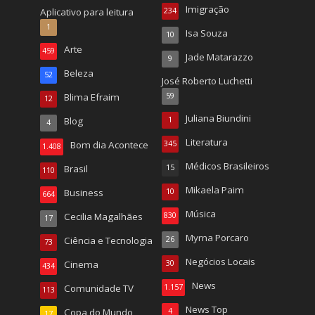
Imigração
Aplicativo para leitura
234
1
Isa Souza
10
Arte
459
Jade Matarazzo
9
Beleza
52
José Roberto Luchetti
Blima Efraim
59
12
Juliana Biundini
Blog
1
4
Literatura
Bom dia Acontece
345
1.408
Médicos Brasileiros
Brasil
15
110
Mikaela Paim
Business
10
664
Música
Cecilia Magalhães
830
17
Myrna Porcaro
Ciência e Tecnologia
26
73
Negócios Locais
Cinema
30
434
News
Comunidade TV
1.157
113
News Top
Copa do Mundo
4
17