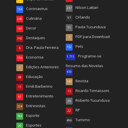
Nilson Lattari
Coronavirus
237
164
Orlando
Culinária
97
240
Paola Tucunduva
Decor
31
141
PDF para Download
Destaques
1
342
Pets
Dra. Paula Ferreira
162
6
Programe-se
Economia
1.711
156
Resumo das Novelas
Edições Anteriores
1
410
Educação
68
Revista
141
Emili Barberino
11
Ricardo Tomassoni
15
Entretenimento
61
Roberto Tucunduva
26
Entrevistas
324
RP
22
Esporte
784
Turismo
496
Esportes
20