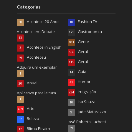
Categorias
Acontece 20 Anos
Fashion TV
38
18
Acontece em Debate
Gastronomia
171
13
Gente
103
Acontece in English
3
Geral
656
Aconteceu
49
Geral
115
Adquira um exemplar
Guia
14
1
Humor
Anual
41
20
Imigração
Aplicativo para leitura
234
1
Isa Souza
10
Arte
459
Jade Matarazzo
9
Beleza
52
José Roberto Luchetti
Blima Efraim
59
12