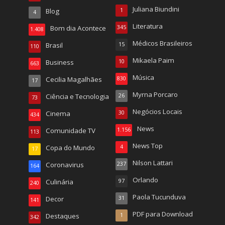
Juliana Biundini
Blog
1
4
Literatura
Bom dia Acontece
345
1.408
Médicos Brasileiros
Brasil
15
110
Mikaela Paim
Business
10
663
Música
Cecilia Magalhães
830
17
Myrna Porcaro
Ciência e Tecnologia
26
73
Negócios Locais
Cinema
30
434
News
Comunidade TV
1.156
113
News Top
Copa do Mundo
4
17
Nilson Lattari
Coronavirus
237
164
Orlando
Culinária
97
240
Paola Tucunduva
Decor
31
141
PDF para Download
Destaques
1
342