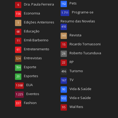
Pets
Dra. Paula Ferreira
162
6
Programe-se
Economia
1.711
156
Resumo das Novelas
Edições Anteriores
1
410
Educação
68
Revista
141
Emili Barberino
11
Ricardo Tomassoni
15
Entretenimento
61
Roberto Tucunduva
26
Entrevistas
324
RP
22
Esporte
784
Turismo
496
Esportes
20
TV
167
EUA
1.068
Vida & Saúde
90
Eventos
1.225
Vida e Saúde
932
Fashion
337
Wal Reis
95