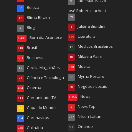
Jade Matarazzo
9
Beleza
52
José Roberto Luchetti
Blima Efraim
59
12
Juliana Biundini
Blog
1
4
Literatura
Bom dia Acontece
345
1.408
Médicos Brasileiros
Brasil
15
110
Mikaela Paim
Business
10
663
Música
Cecilia Magalhães
830
17
Myrna Porcaro
Ciência e Tecnologia
26
73
Negócios Locais
Cinema
30
434
News
Comunidade TV
1.156
113
News Top
Copa do Mundo
4
17
Nilson Lattari
Coronavirus
237
164
Orlando
Culinária
97
240