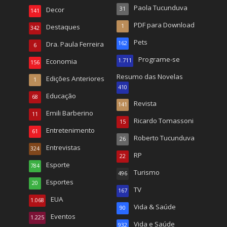
Paola Tucunduva
Decor
31
141
PDF para Download
Destaques
1
342
Pets
Dra. Paula Ferreira
162
6
Programe-se
Economia
1.711
156
Resumo das Novelas
Edições Anteriores
1
410
Educação
68
Revista
141
Emili Barberino
11
Ricardo Tomassoni
15
Entretenimento
61
Roberto Tucunduva
26
Entrevistas
324
RP
22
Esporte
784
Turismo
496
Esportes
20
TV
167
EUA
1.068
Vida & Saúde
90
Eventos
1.225
Vida e Saúde
932